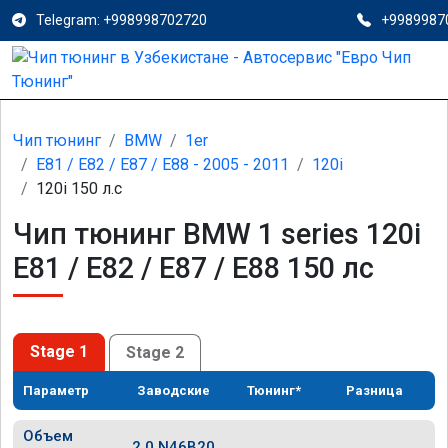
Telegram: +998998702720
+9989987
Чип тюнинг
BMW
1er
E81 / E82 / E87 / E88 - 2005 - 2011
120i
120i 150 л.с
Чип тюнинг BMW 1 series 120i
E81 / E82 / E87 / E88 150 лс
Stage 1
Stage 2
Параметр
Заводские
Тюнинг*
Разница
Объем
2.0 N46B20