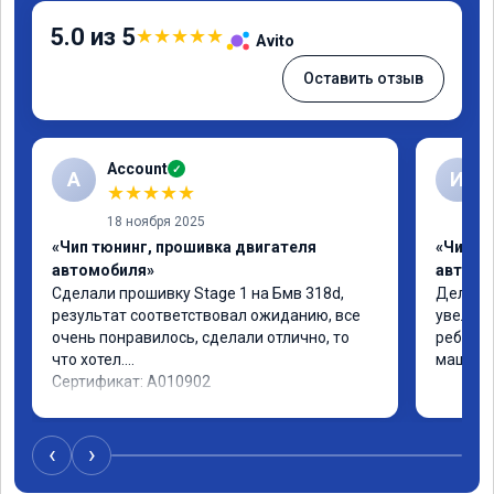
5.0 из 5
★
★
★
★
★
Avito
Оставить отзыв
Account
✓
A
И
★
★
★
★
★
18 ноября 2025
«Чип тюнинг, прошивка двигателя
«Чип т
автомобиля»
автомо
Сделали прошивку Stage 1 на Бмв 318d, 
Делали 
результат соответствовал ожиданию, все 
увеличе
очень понравилось, сделали отлично, то 
ребята 
что хотел.

машина 
Сертификат: A010902
‹
›