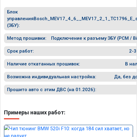
Блок
управления
Bosch_MEV17_4_6__MEV17_2_1_TC1796_E_s
(ЭБУ):
Метод прошивки:
Подключение к разъему ЭБУ (PCM / Bi
Срок работ:
2-3
Наличие откатанных прошивок:
В на
Возможна индивидуальная настройка:
Да, без д
Прошито авто с этим ДВС (на 01.2026):
Примеры наших работ: