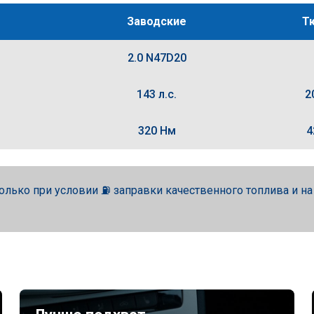
Заводские
Т
2.0 N47D20
143 л.с.
2
320 Нм
4
олько при условии ⛽ заправки качественного топлива и н