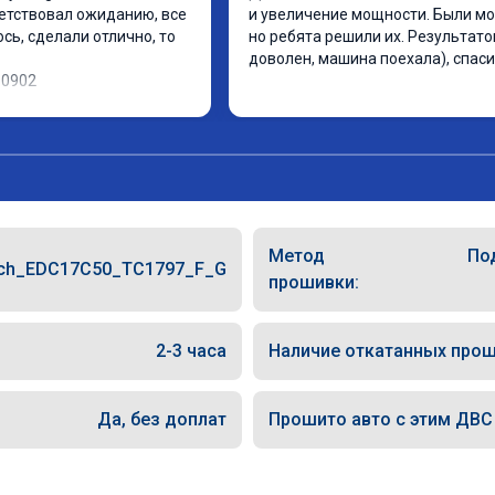
етствовал ожиданию, все 
и увеличение мощности. Были мо
ь, сделали отлично, то 
но ребята решили их. Результато
доволен, машина поехала), спаси
10902
Метод
По
ch_EDC17C50_TC1797_F_G
прошивки:
2-3 часа
Наличие откатанных прош
Да, без доплат
Прошито авто с этим ДВС (