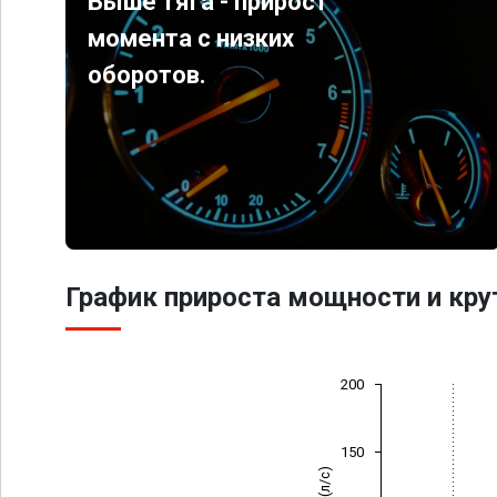
Выше тяга - прирост
момента с низких
оборотов.
График прироста мощности и кр
200
150