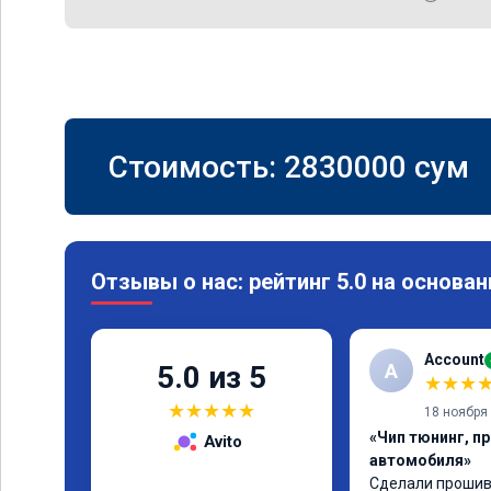
Стоимость:
2830000
сум
Отзывы о нас: рейтинг 5.0 на основан
Account
A
5.0 из 5
★
★
★
★
★
★
★
★
18 ноября
«Чип тюнинг, п
Avito
автомобиля»
Сделали прошивк