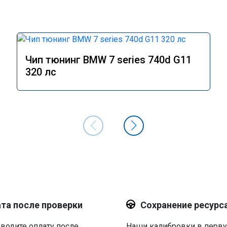
Чип тюнинг BMW 7 series 740d G11
320 лс
та после проверки
Сохранение ресурс
водите оплату после
Наши калибровки в перв