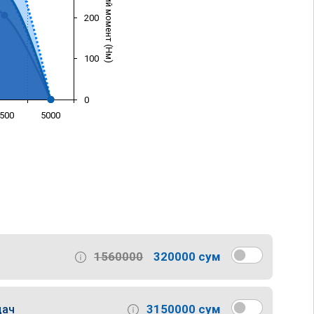
Крутящий момент (Нм)
200
100
0
500
5000
)
1560000
320000 сум
3150000 сум
дач