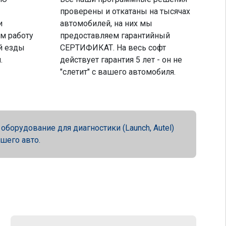
проверены и откатаны на тысячах
и
автомобилей, на них мы
м работу
предоставляем гарантийный
й езды
СЕРТИФИКАТ. На весь софт
.
действует гарантия 5 лет - он не
"слетит" с вашего автомобиля.
орудование для диагностики (Launch, Autel)
ашего авто.