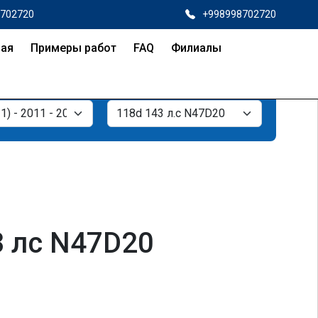
8702720
+998998702720
ная
Примеры работ
FAQ
Филиалы
3 лс N47D20