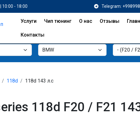
| 10:00 - 18:00
Telegram: +99899
Услуги
Чип тюнинг
О нас
Отзывы
Глав
Контакты
118d
118d 143 л.с
ries 118d F20 / F21 14