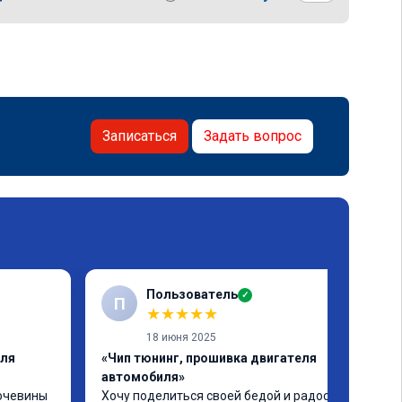
Записаться
Задать вопрос
Пользователь
✓
П
★
★
★
★
★
18 июня 2025
еля
«Чип тюнинг, прошивка двигателя
автомобиля»
очевины 
Хочу поделиться своей бедой и радостью.
