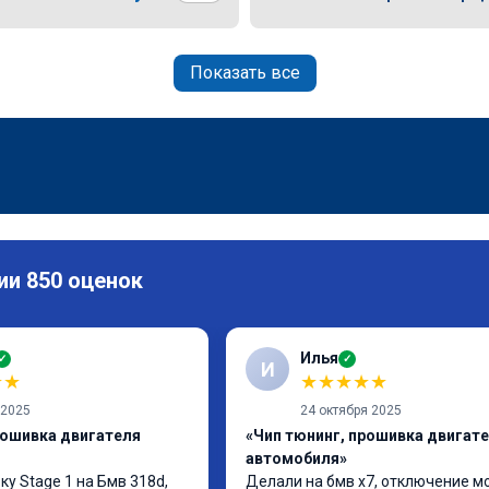
Показать все
ии 850 оценок
Илья
✓
✓
И
★
★
★
★
★
★
★
 2025
24 октября 2025
рошивка двигателя
«Чип тюнинг, прошивка двигат
автомобиля»
у Stage 1 на Бмв 318d, 
Делали на бмв х7, отключение м