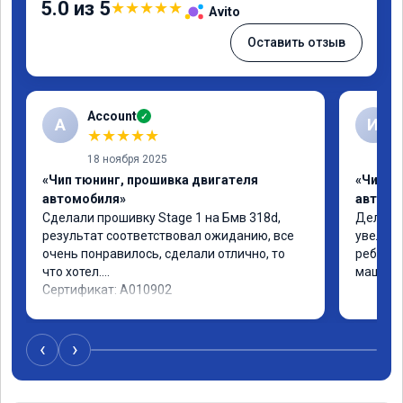
5.0 из 5
★
★
★
★
★
Avito
Оставить отзыв
Account
✓
A
И
★
★
★
★
★
18 ноября 2025
«Чип тюнинг, прошивка двигателя
«Чип т
автомобиля»
автомо
Сделали прошивку Stage 1 на Бмв 318d, 
Делали 
результат соответствовал ожиданию, все 
увеличе
очень понравилось, сделали отлично, то 
ребята 
что хотел.

машина 
Сертификат: A010902
‹
›