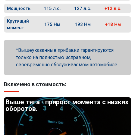
Мощность
115 л.с.
127 л.с.
+12 л.с.
Крутящий
175 Нм
193 Нм
+18 Нм
момент
Вышеуказанные прибавки гарантируются
только на полностью исправном,
своевременно обслуживаемом автомобиле.
Включено в стоимость:
Выше тяга - прирост момента с низких
оборотов.