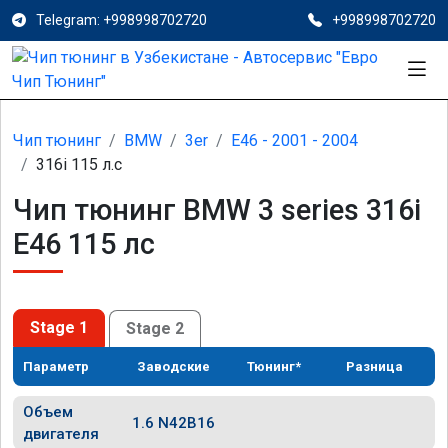
Telegram: +998998702720
+998998702720
Чип тюнинг
BMW
3er
E46 - 2001 - 2004
316i 115 л.с
Чип тюнинг BMW 3 series 316i
E46 115 лс
Stage 1
Stage 2
Параметр
Заводские
Тюнинг*
Разница
Объем
1.6 N42B16
двигателя