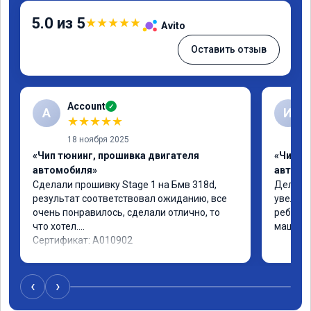
5.0 из 5
★
★
★
★
★
Avito
Оставить отзыв
Account
✓
A
И
★
★
★
★
★
18 ноября 2025
«Чип тюнинг, прошивка двигателя
«Чип т
автомобиля»
автомо
Сделали прошивку Stage 1 на Бмв 318d, 
Делали 
результат соответствовал ожиданию, все 
увеличе
очень понравилось, сделали отлично, то 
ребята 
что хотел.

машина 
Сертификат: A010902
‹
›