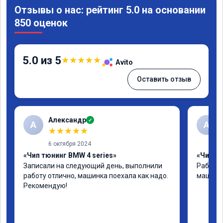
Отзывы о нас: рейтинг 5.0 на основании
850 оценок
5.0 из 5
★
★
★
★
★
Avito
Оставить отзыв
Александр
✓
А
А
★
★
★
★
★
6 октября 2024
«Чип тюнинг BMW 4 series»
«Чип тю
Записали на следующий день, выполнили 
Работу 
работу отлично, машинка поехала как надо. 
машина 
Рекомендую!