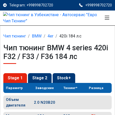
Telegram: +998998702720
+998998702720
Чип тюнинг
BMW
4er
420i 184 л.с
Чип тюнинг BMW 4 series 420i
F32 / F33 / F36 184 лс
Stage 1
Stage 2
Stock+
Параметр
Заводские
Тюнинг*
Разница
Объем
2.0 N20B20
двигателя