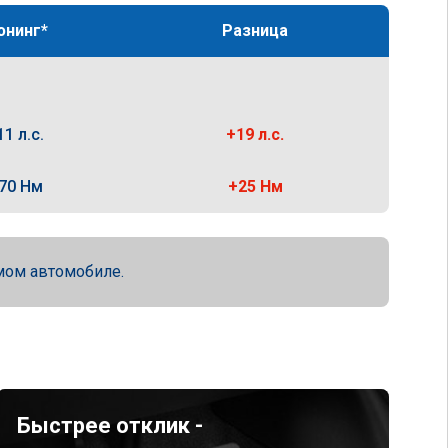
юнинг*
Разница
11 л.с.
+19 л.с.
70 Нм
+25 Нм
мом автомобиле.
Быстрее отклик -