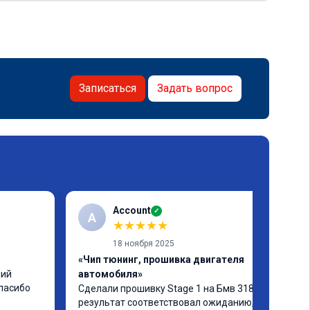
Записаться
Задать вопрос
Account
✓
A
★
★
★
★
★
18 ноября 2025
«Чип тюнинг, прошивка двигателя
ий 
автомобиля»
спасибо
Сделали прошивку Stage 1 на Бмв 318d, 
результат соответствовал ожиданию, все 