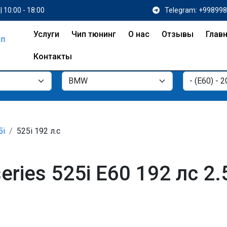
| 10:00 - 18:00
Telegram: +99899
Услуги
Чип тюнинг
О нас
Отзывы
Глав
Контакты
5i
525i 192 л.с
ries 525i E60 192 лс 2.