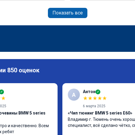
Показать все
ии 850 оценок
Антон
✓
✓
А
★
★
★
★
★
★
★
2025
6 марта 2025
очевины BMW 5 series
«Чип тюнинг BMW 5 series E60»
Владимир г. Тюмень очень хорош
специалист, всё сделано чётко, 
тро и качественно. Всем 
х ребят