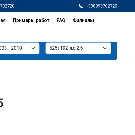
8702720
+998998702720
ная
Примеры работ
FAQ
Филиалы
5