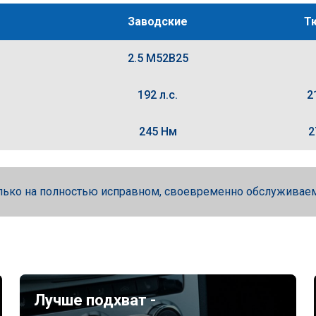
Заводские
Т
2.5 M52B25
192 л.с.
2
245 Нм
2
лько на полностью исправном, своевременно обслуживае
Лучше подхват -