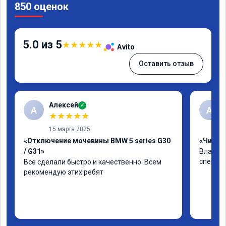
850 оценок
5.0 из 5
★
★
★
★
★
Avito
Оставить отзыв
Алексей
✓
А
А
★
★
★
★
★
15 марта 2025
«Отключение мочевины BMW 5 series G30
«Чип тю
/ G31»
Владими
специал
Все сделали быстро и качественно. Всем 
рекомендую этих ребят