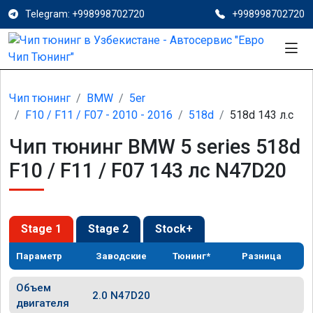
Telegram: +998998702720
+998998702720
Чип тюнинг
BMW
5er
F10 / F11 / F07 - 2010 - 2016
518d
518d 143 л.с
Чип тюнинг BMW 5 series 518d
F10 / F11 / F07 143 лс N47D20
Stage 1
Stage 2
Stock+
Параметр
Заводские
Тюнинг*
Разница
Объем
2.0 N47D20
двигателя