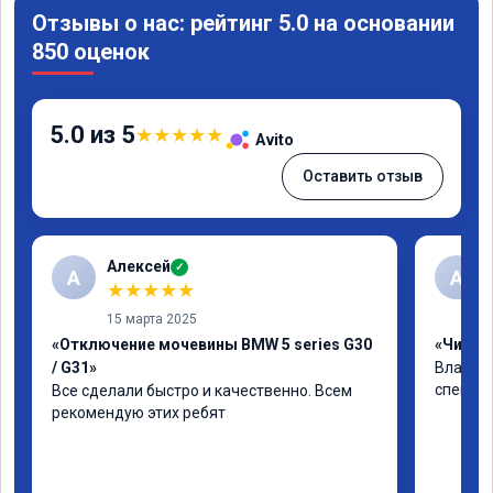
Отзывы о нас: рейтинг 5.0 на основании
850 оценок
5.0 из 5
★
★
★
★
★
Avito
Оставить отзыв
Алексей
✓
А
А
★
★
★
★
★
15 марта 2025
«Отключение мочевины BMW 5 series G30
«Чип тю
/ G31»
Владими
специал
Все сделали быстро и качественно. Всем 
рекомендую этих ребят