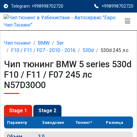
Telegram: +998998702720
+998998702720
Чип тюнинг
BMW
5er
F10 / F11 / F07 - 2010 - 2016
530d
530d 245 л.с
Чип тюнинг BMW 5 series 530d
F10 / F11 / F07 245 лс
N57D30O0
Stage 1
Stage 2
Параметр
Заводские
Тюнинг*
Разница
Объем
3.0