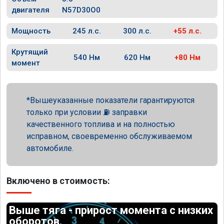
двигателя
N57D30O0
Мощность
245 л.с.
300 л.с.
+55 л.с.
Крутящий
540 Нм
620 Нм
+80 Нм
момент
Вышеуказанные показатели гарантируются
только при условии ⛽ заправки
качественного топлива и на полностью
исправном, своевременно обслуживаемом
автомобиле.
Включено в стоимость:
Выше тяга - прирост момента с низких
оборотов.