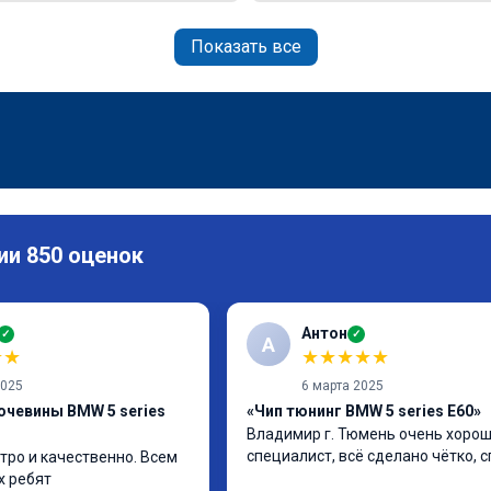
Показать все
ии 850 оценок
Антон
✓
✓
А
★
★
★
★
★
★
★
2025
6 марта 2025
очевины BMW 5 series
«Чип тюнинг BMW 5 series E60»
Владимир г. Тюмень очень хорош
специалист, всё сделано чётко, 
тро и качественно. Всем 
х ребят