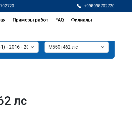
8702720
+998998702720
ная
Примеры работ
FAQ
Филиалы
62 лс