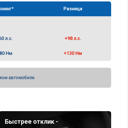
юнинг*
Разница
60 л.с.
+98 л.с.
80 Нм
+130 Нм
мом автомобиле.
Быстрее отклик -