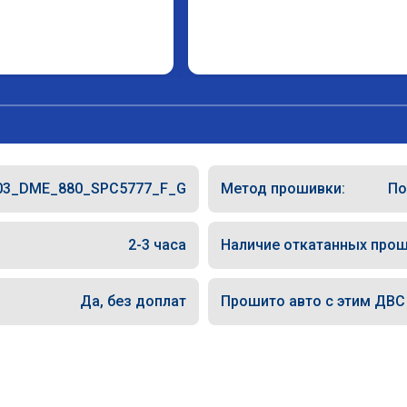
03_DME_880_SPC5777_F_G
Метод прошивки:
По
2-3 часа
Наличие откатанных прош
Да, без доплат
Прошито авто с этим ДВС (