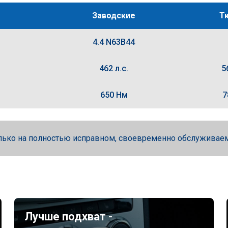
Заводские
Т
4.4 N63B44
462 л.с.
5
650 Нм
7
лько на полностью исправном, своевременно обслуживае
Лучше подхват -