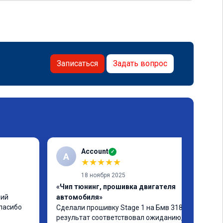
Записаться
Задать вопрос
Account
✓
A
★
★
★
★
★
18 ноября 2025
«Чип тюнинг, прошивка двигателя
ий 
автомобиля»
спасибо
Сделали прошивку Stage 1 на Бмв 318d, 
результат соответствовал ожиданию, все 