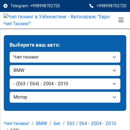
Telegram: +998998702720
+998998702720
Выберите ваш авто:
Чип тюнинг
BMW
6er
E63 / E64 - 2004 - 2010