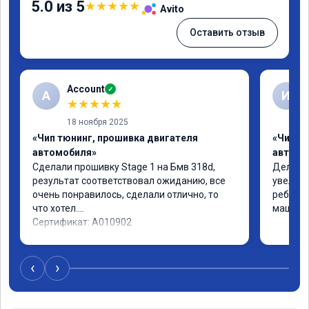
5.0 из 5
★
★
★
★
★
Avito
Оставить отзыв
Account
✓
A
И
★
★
★
★
★
18 ноября 2025
«Чип тюнинг, прошивка двигателя
«Чип т
автомобиля»
автомо
Сделали прошивку Stage 1 на Бмв 318d, 
Делали 
результат соответствовал ожиданию, все 
увеличе
очень понравилось, сделали отлично, то 
ребята 
что хотел.

машина 
Сертификат: A010902
‹
›