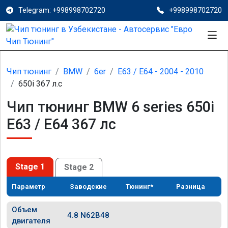
Telegram: +998998702720
+998998702720
Чип тюнинг
BMW
6er
E63 / E64 - 2004 - 2010
650i 367 л.с
Чип тюнинг BMW 6 series 650i
E63 / E64 367 лс
Stage 1
Stage 2
Параметр
Заводские
Тюнинг*
Разница
Объем
4.8 N62B48
двигателя