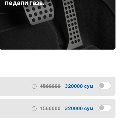
педали газа.
1560000
320000 сум
1560000
320000 сум