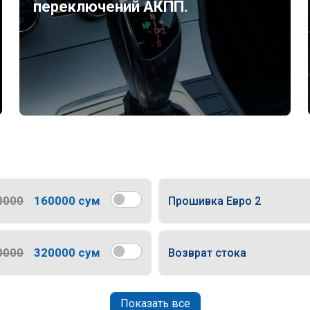
переключений АКПП.
0000
160000 сум
Прошивка Евро 2
0000
320000 сум
Возврат стока
Показать все