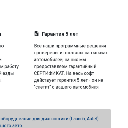
а
Гарантия 5 лет
ую
Все наши программные решения
проверены и откатаны на тысячах
и
автомобилей, на них мы
м работу
предоставляем гарантийный
й езды
СЕРТИФИКАТ. На весь софт
.
действует гарантия 5 лет - он не
"слетит" с вашего автомобиля.
орудование для диагностики (Launch, Autel)
ашего авто.