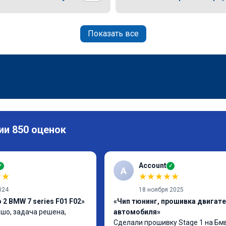
Показать все
ии 850 оценок
Account
✓
✓
A
★
★
★
★
★
★
★
024
18 ноября 2025
2 BMW 7 series F01 F02»
«Чип тюнинг, прошивка двигат
шо, задача решена, 
автомобиля»
Сделали прошивку Stage 1 на Бмв