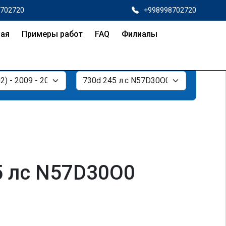
8702720
+998998702720
ная
Примеры работ
FAQ
Филиалы
45 лс N57D30O0