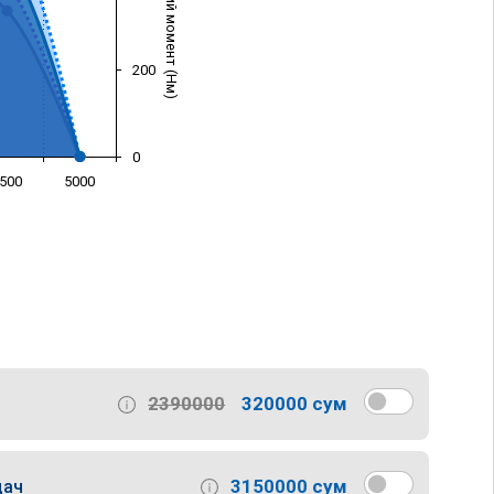
Крутящий момент (Нм)
200
0
500
5000
)
2390000
320000 сум
3150000 сум
дач