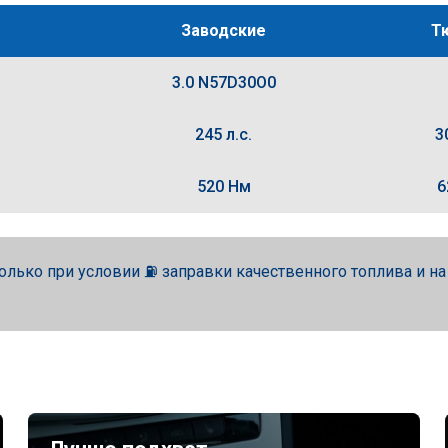
Заводские
Т
3.0 N57D30O0
245 л.с.
3
520 Нм
6
олько при условии ⛽ заправки качественного топлива и н