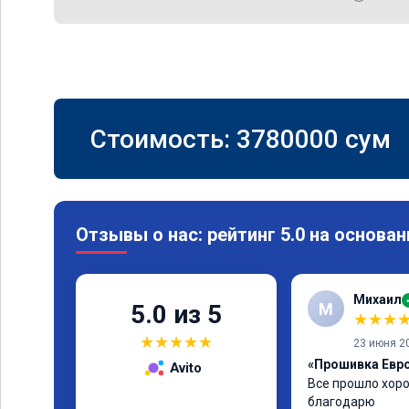
Стоимость:
3780000
сум
Отзывы о нас: рейтинг 5.0 на основан
Михаил
М
5.0 из 5
★
★
★
★
★
★
★
★
23 июня 2
«Прошивка Евро 
Avito
Все прошло хоро
благодарю