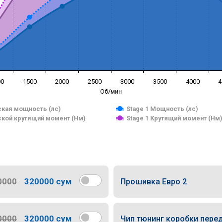
00
1500
2000
2500
3000
3500
4000
4
Об/мин
кая мощность (лс)
Stage 1 Мощность (лс)
кой крутящий момент (Нм)
Stage 1 Крутящий момент (Нм
0000
320000 сум
Прошивка Евро 2
0000
320000 сум
Чип тюнинг коробки пере