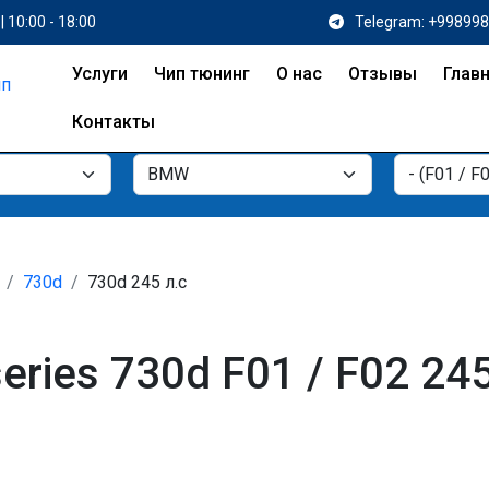
| 10:00 - 18:00
Telegram: +99899
Услуги
Чип тюнинг
О нас
Отзывы
Глав
Контакты
730d
730d 245 л.с
ries 730d F01 / F02 2