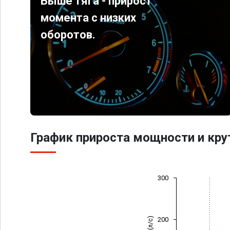
Выше тяга - прирост
момента с низких
оборотов.
График прироста мощности и кр
300
200