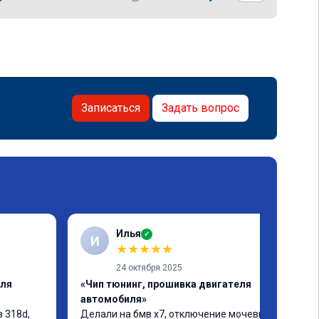
Записаться
Задать вопрос
Илья
✓
И
★
★
★
★
★
24 октября 2025
еля
«Чип тюнинг, прошивка двигателя
автомобиля»
 318d, 
Делали на бмв х7, отключение мочевины 