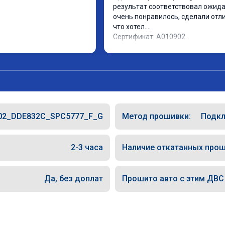
результат соответствовал ожидан
очень понравилось, сделали отлич
что хотел.

Сертификат: A010902
02_DDE832C_SPC5777_F_G
Метод прошивки:
Подкл
2-3 часа
Наличие откатанных прош
Да, без доплат
Прошито авто с этим ДВС (