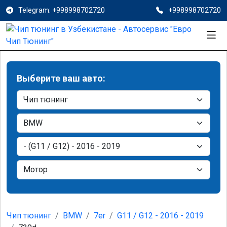
Telegram: +998998702720
+998998702720
Выберите ваш авто:
Чип тюнинг
BMW
7er
G11 / G12 - 2016 - 2019