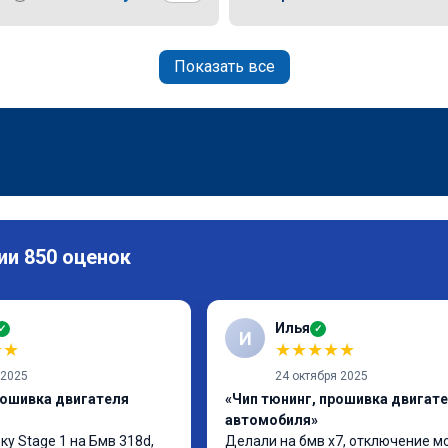
Показать все
ии 850 оценок
Илья
✓
✓
И
★
★
★
★
★
★
★
 2025
24 октября 2025
рошивка двигателя
«Чип тюнинг, прошивка двигат
автомобиля»
у Stage 1 на Бмв 318d, 
Делали на бмв х7, отключение м