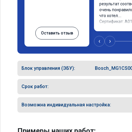
результат соотв
очень понравилос
что хотел.

Сертификат: A0
Оставить отзыв
‹
›
Блок управления (ЭБУ):
Bosch_MG1CS0
Срок работ:
Возможна индивидуальная настройка:
Примеры наших работ: