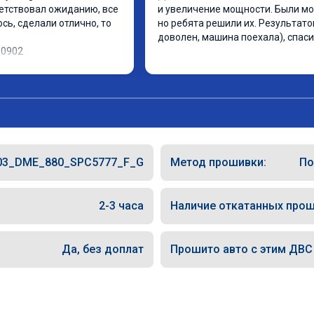
етствовал ожиданию, все 
и увеличение мощности. Были мо
ь, сделали отлично, то 
но ребята решили их. Результато
доволен, машина поехала), спаси
10902
03_DME_880_SPC5777_F_G
Метод прошивки:
По
2-3 часа
Наличие откатанных прош
Да, без доплат
Прошито авто с этим ДВС (