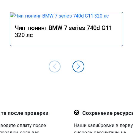
Чип тюнинг BMW 7 series 740d G11
320 лс
та после проверки
Сохранение ресурс
водите оплату после
Наши калибровки в перв
поездки, если вас
очередь рассчитаны на