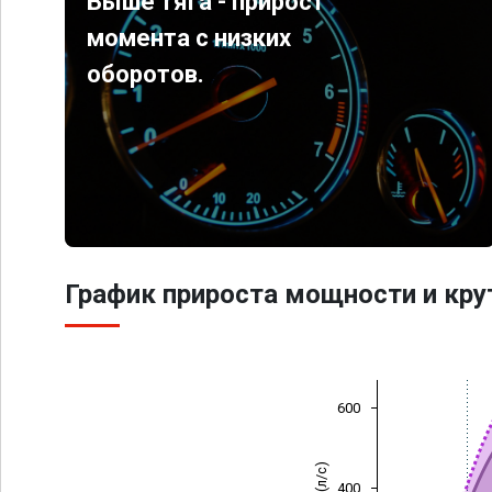
Выше тяга - прирост
момента с низких
оборотов.
График прироста мощности и кр
600
400