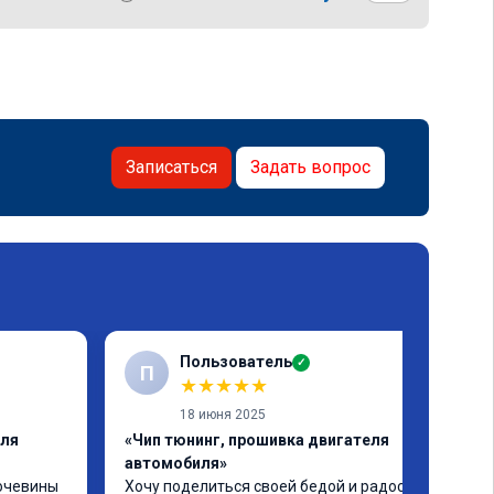
Записаться
Задать вопрос
Пользователь
✓
П
★
★
★
★
★
18 июня 2025
еля
«Чип тюнинг, прошивка двигателя
автомобиля»
очевины 
Хочу поделиться своей бедой и радостью.
