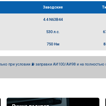
Заводские
Т
4.4 N63B44
530 л.с.
6
750 Нм
8
лько при условии ⛽ заправки АИ100/АИ98 и на полность