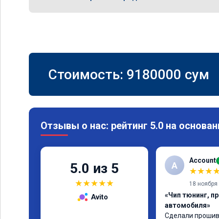
Стоимость:
9180000
сум
Отзывы о нас: рейтинг 5.0 на основан
Account
A
5.0 из 5
★
★
★
★
★
★
★
★
18 ноября
«Чип тюнинг, п
Avito
автомобиля»
Сделали прошивк