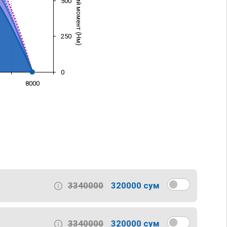
Крутящий момент (Нм)
500
250
0
8000
)
3340000
320000 сум
3340000
320000 сум