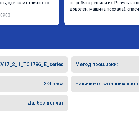
ь, сделали отлично, то 
но ребята решили их. Результато
доволен, машина поехала), спаси
10902
V17_2_1_TC1796_E_series
Метод прошивки:
2-3 часа
Наличие откатанных прош
Да, без доплат