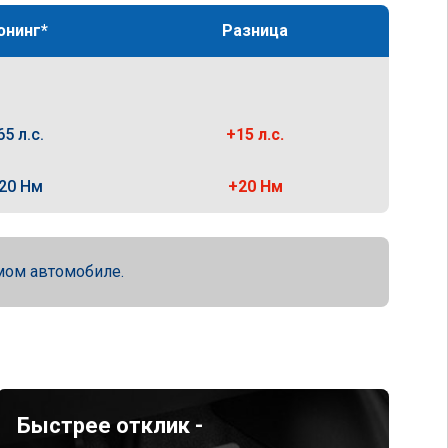
юнинг*
Разница
65 л.с.
+15 л.с.
20 Нм
+20 Нм
мом автомобиле.
Быстрее отклик -