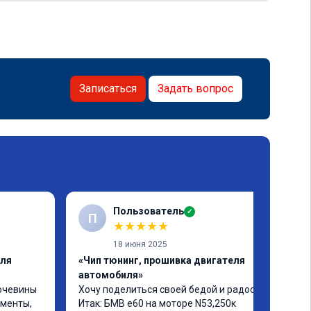
Записаться
Задать вопрос
Пользователь
✓
П
★
★
★
★
★
18 июня 2025
еля
«Чип тюнинг, прошивка двигателя
автомобиля»
очевины 
Хочу поделиться своей бедой и радостью.

менты, 
Итак: БМВ е60 на моторе N53,250к 