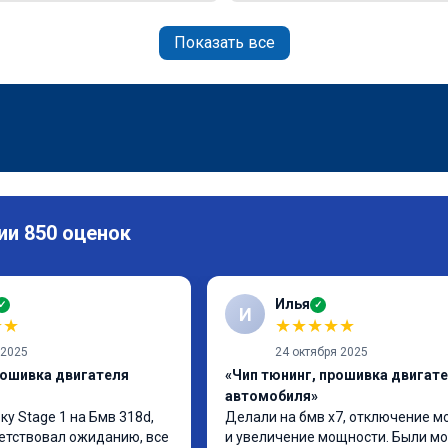
Показать все
ии 850 оценок
Илья
✓
✓
И
★
★
★
★
★
★
★
 2025
24 октября 2025
рошивка двигателя
«Чип тюнинг, прошивка двигат
автомобиля»
у Stage 1 на Бмв 318d, 
Делали на бмв х7, отключение м
етствовал ожиданию, все 
и увеличение мощности. Были мо