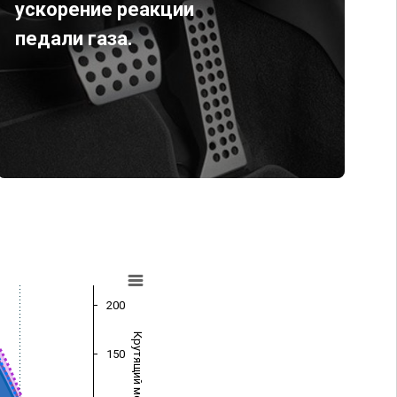
ускорение реакции
педали газа.
200
Крутящий момент (Нм)
150