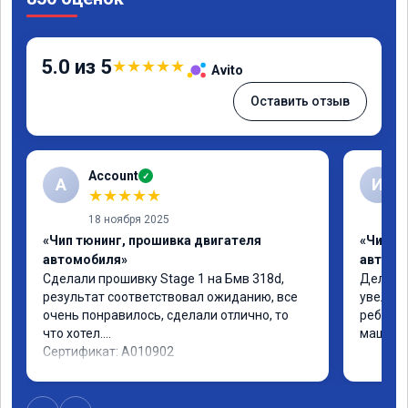
5.0 из 5
★
★
★
★
★
Avito
Оставить отзыв
Account
✓
A
И
★
★
★
★
★
18 ноября 2025
«Чип тюнинг, прошивка двигателя
«Чип т
автомобиля»
автомо
Сделали прошивку Stage 1 на Бмв 318d, 
Делали 
результат соответствовал ожиданию, все 
увеличе
очень понравилось, сделали отлично, то 
ребята 
что хотел.

машина 
Сертификат: A010902