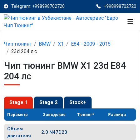
Telegram: +998998702720
+998998702720
Чип тюнинг
BMW
X1
E84 - 2009 - 2015
23d 204 л.с
Чип тюнинг BMW X1 23d E84
204 лс
Stage 1
Stage 2
Stock+
Параметр
Заводские
Тюнинг*
Разница
Объем
2.0 N47D20
двигателя