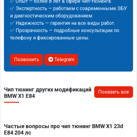
✅ Опыт — более 8 лет в сфере чип-тюнинга.
✅ Экспертность — работаем с современными ЭБУ
и диагностическим оборудованием.
✅ Надежность — гарантия на все виды работ.
✅ Прозрачность — подробные консультации по
телефону и фиксированные цены.
Позвонить
Telegram
Чип тюнинг других модификаций
Показать все
BMW X1 E84
Частые вопросы про чип тюнинг BMW X1 23d
E84 204 лс