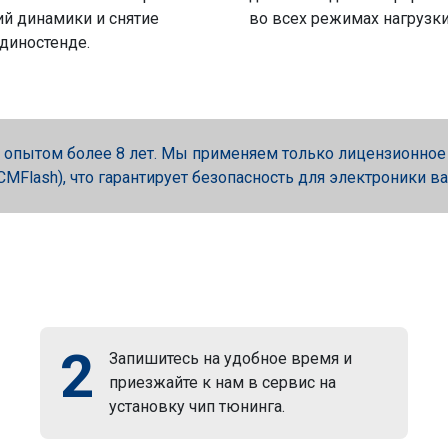
й динамики и снятие
во всех режимах нагрузки
 диностенде.
опытом более 8 лет. Мы применяем только лицензионное об
, PCMFlash), что гарантирует безопасность для электроники в
2
Запишитесь на удобное время и
приезжайте к нам в сервис на
установку чип тюнинга.