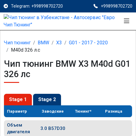
Telegram: +998998702720
+998998702720
Чип тюнинг
BMW
X3
G01 - 2017 - 2020
M40d 326 л.с
Чип тюнинг BMW X3 M40d G01
326 лс
Stage 1
Stage 2
Параметр
Заводские
Тюнинг*
Разница
Объем
3.0 B57D30
двигателя