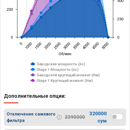
500
200
250
0
0
0
1000
1500
2000
2500
3000
3500
4000
4500
5000
Об/мин
Заводская мощность (лс)
Stage 1 Мощность (лс)
Заводской крутящий момент (Нм)
Stage 1 Крутящий момент (Нм)
Дополнительные опции:
320000
Отключение сажевого
2390000
фильтра
сум