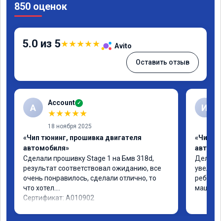
850 оценок
5.0 из 5
★
★
★
★
★
Avito
Оставить отзыв
Account
✓
A
И
★
★
★
★
★
18 ноября 2025
«Чип тюнинг, прошивка двигателя
«Чип т
автомобиля»
автомо
Сделали прошивку Stage 1 на Бмв 318d, 
Делали 
результат соответствовал ожиданию, все 
увеличе
очень понравилось, сделали отлично, то 
ребята 
что хотел.

машина 
Сертификат: A010902