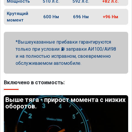
Мощность
510 л.с.
592 л.с.
+82 л.с.
Крутящий
600 Нм
696 Нм
+96 Нм
момент
Вышеуказанные прибавки гарантируются
только при условии ⛽ заправки АИ100/АИ98
и на полностью исправном, своевременно
обслуживаемом автомобиле.
Включено в стоимость:
Выше тяга - прирост момента с низких
оборотов.