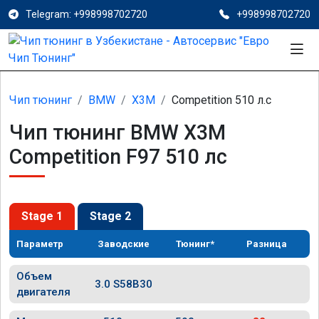
Telegram: +998998702720
+998998702720
Чип тюнинг
BMW
X3M
Competition 510 л.с
Чип тюнинг BMW X3M
Competition F97 510 лс
Stage 1
Stage 2
Параметр
Заводские
Тюнинг*
Разница
Объем
3.0 S58B30
двигателя