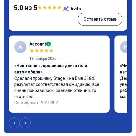
5.0 из 5
★
★
★
★
★
Avito
Оставить отзыв
Account
✓
A
И
★
★
★
★
★
18 ноября 2025
«Чип тюнинг, прошивка двигателя
«Чип т
автомобиля»
автомо
Сделали прошивку Stage 1 на Бмв 318d, 
Делали 
результат соответствовал ожиданию, все 
увеличе
очень понравилось, сделали отлично, то 
ребята 
что хотел.

машина 
Сертификат: A010902
‹
›