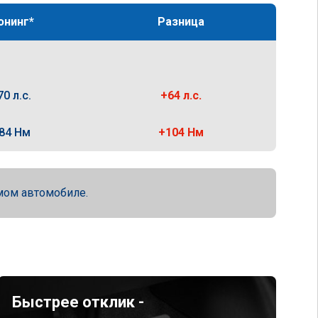
юнинг*
Разница
70 л.с.
+64 л.с.
84 Нм
+104 Нм
мом автомобиле.
Быстрее отклик -