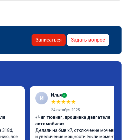
Записаться
Задать вопрос
Илья
✓
И
★
★
★
★
★
24 октября 2025
еля
«Чип тюнинг, прошивка двигателя
автомобиля»
 318d, 
Делали на бмв х7, отключение мочевины 
ию, все 
и увеличение мощности. Были моменты, 