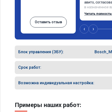
авито, согласова
в назначенное в
специалистом, д
Читать полност
озвучили время р
Оставить отзыв
позвонили чуть 
времени, приехал
‹
›
Раскрыть потенц
в полном объёме
что есть изменен
ощущается. Благ
Блок управления (ЭБУ):
Bosch_M
услугу.
Срок работ:
Возможна индивидуальная настройка:
Примеры наших работ: