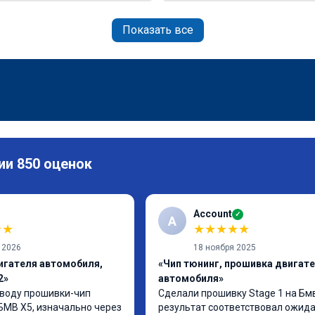
Показать все
ии 850 оценок
Account
✓
A
★
★
★
★
★
★
★
 2026
18 ноября 2025
игателя автомобиля,
«Чип тюнинг, прошивка двигат
2»
автомобиля»
воду прошивки-чип 
Сделали прошивку Stage 1 на Бмв
БМВ Х5, изначально через 
результат соответствовал ожидан