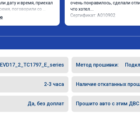
ли дату и время, приехал 
очень понравилось, сделали отлич
ремя, поговорили со 
что хотел.

руг-друга поняли, 
Сертификат: A010902
ью
абот 3/4 часа, по факту 
ранее заявленного 
 за авто, забрал. 
иал прошивки по городу 
 возможности нет, но то, 
ия -в лучшую сторону, 
одарю за оказанную 
EVD17_2_TC1797_E_series
Метод прошивки:
Подкл
2-3 часа
Наличие откатанных прош
Да, без доплат
Прошито авто с этим ДВС (