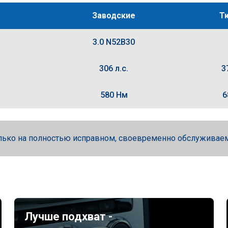
Заводские
Т
3.0 N52B30
306 л.с.
3
580 Нм
6
лько на полностью исправном, своевременно обслуживае
Лучше подхват -