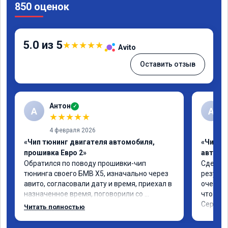
850 оценок
5.0 из 5
★
★
★
★
★
Avito
Оставить отзыв
Антон
✓
А
A
★
★
★
★
★
4 февраля 2026
«Чип тюнинг двигателя автомобиля,
«Чип т
прошивка Евро 2»
автомо
Обратился по поводу прошивки-чип 
Сделали
тюнинга своего БМВ Х5, изначально через 
результ
авито, согласовали дату и время, приехал в 
очень п
назначенное время, поговорили со 
что хоте
специалистом, друг-друга поняли, озвучили 
Сертифи
Читать полностью
время работ 3/4 часа, по факту позвонили 
чуть ранее заявленного времени, приехал 