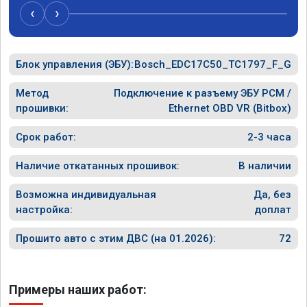
за авто, забрал. Раскрыть потенциал 
‹
›
прошивки по городу в полном объёме 
возможности нет, но то, что есть изменения 
-в лучшую сторону, ощущается. Благодарю 
Блок управления (ЭБУ):
за оказанную услугу.
Bosch_EDC17C50_TC1797_F_G
Метод
Подключение к разъему ЭБУ PCM /
прошивки:
Ethernet OBD VR (Bitbox)
Срок работ:
2-3 часа
Наличие откатанных прошивок:
В наличии
Возможна индивидуальная
Да, без
настройка:
доплат
Прошито авто с этим ДВС (на 01.2026):
72
Примеры наших работ: