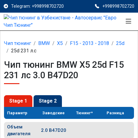
Telegram: +998998702720
+998998702720
Чип тюнинг
BMW
X5
F15 - 2013 - 2018
25d
25d 231 л.с
Чип тюнинг BMW X5 25d F15
231 лс 3.0 B47D20
Stage 1
Stage 2
Параметр
Заводские
Тюнинг*
Разница
Объем
2.0 B47D20
двигателя