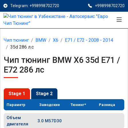
Telegram: +998998702720
+998998702720
Чип тюнинг
BMW
X6
E71 / E72 - 2008 - 2014
35d 286 л.с
Чип тюнинг BMW X6 35d E71 /
E72 286 лс
Stage 1
Stage 2
Параметр
Заводские
Тюнинг*
Разница
Объем
3.0 M57D30
двигателя