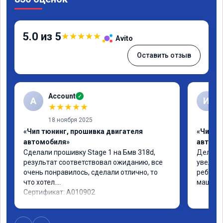
5.0 из 5
★
★
★
★
★
Avito
Оставить отзыв
Account
✓
A
И
★
★
★
★
★
18 ноября 2025
«Чип тюнинг, прошивка двигателя
«Чип т
автомобиля»
автомо
Сделали прошивку Stage 1 на Бмв 318d, 
Делали 
результат соответствовал ожиданию, все 
увеличе
очень понравилось, сделали отлично, то 
ребята 
что хотел.

машина 
Сертификат: A010902