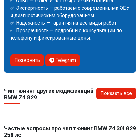
✅ Опыт — более 8 лет в сфере чип-тюнинга.
✅ Экспертность — работаем с современными ЭБУ
и диагностическим оборудованием.
✅ Надежность — гарантия на все виды работ.
✅ Прозрачность — подробные консультации по
телефону и фиксированные цены.
Позвонить
Telegram
Чип тюнинг других модификаций
Показать все
BMW Z4 G29
Частые вопросы про чип тюнинг BMW Z4 30i G29
258 лс