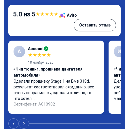
5.0 из 5
★
★
★
★
★
Avito
Оставить отзыв
Account
✓
A
И
★
★
★
★
★
18 ноября 2025
«Чип тюнинг, прошивка двигателя
«Чип т
автомобиля»
автомо
Сделали прошивку Stage 1 на Бмв 318d, 
Делали 
результат соответствовал ожиданию, все 
увеличе
очень понравилось, сделали отлично, то 
ребята 
что хотел.

машина 
Сертификат: A010902
‹
›