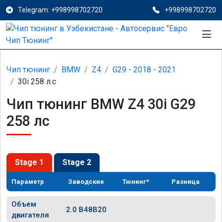
Telegram: +998998702720
+998998702720
Чип тюнинг
BMW
Z4
G29 - 2018 - 2021
30i 258 л.с
Чип тюнинг BMW Z4 30i G29
258 лс
Stage 1
Stage 2
Параметр
Заводские
Тюнинг*
Разница
Объем
2.0 B48B20
двигателя