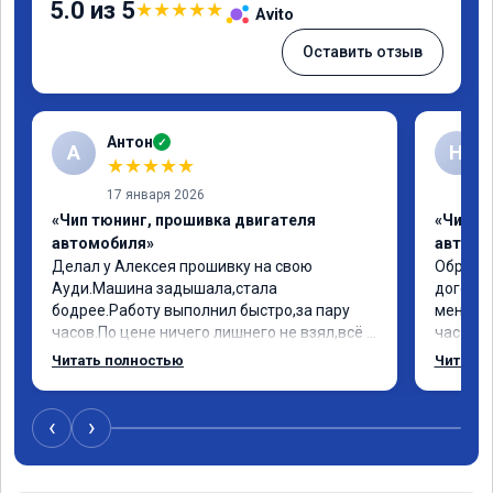
5.0 из 5
★
★
★
★
★
Avito
Оставить отзыв
Антон
✓
А
Н
★
★
★
★
★
17 января 2026
«Чип тюнинг, прошивка двигателя
«Чип т
автомобиля»
автомо
Делал у Алексея прошивку на свою 
Обратил
Ауди.Машина задышала,стала 
договор
бодрее.Работу выполнил быстро,за пару 
меня вс
часов.По цене ничего лишнего не взял,всё 
час все
как договаривались заранее.После работы 
Арман с
Читать полностью
Читать 
возникали вопросы,всегда консультировал 
летела а
и был на связи.Теперь знаю,куда ехать в 
личку А
случае поломки авто.Однозначно 
может 
‹
›
рекомендую Алексея как грамотного 
спасибо в
специалиста!