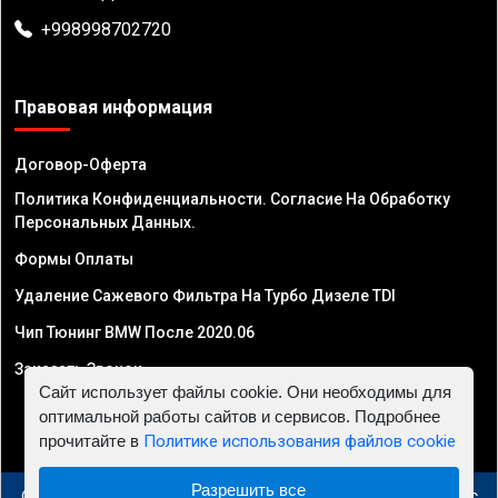
+998998702720
Правовая информация
Договор-Оферта
Политика Конфиденциальности. Согласие На Обработку
Персональных Данных.
Формы Оплаты
Удаление Сажевого Фильтра На Турбо Дизеле TDI
Чип Тюнинг BMW После 2020.06
Заказать Звонок
Сайт использует файлы cookie. Они необходимы для
оптимальной работы сайтов и сервисов. Подробнее
прочитайте в
Политике использования файлов cookie
Разрешить все
© 2010 - 2026 Чип тюнинг в Узбекистане - Автосервис