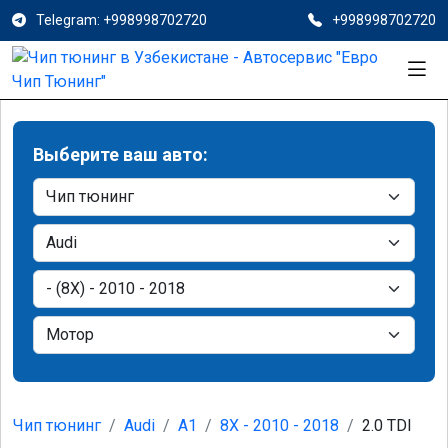
Telegram: +998998702720
+998998702720
Выберите ваш авто:
Чип тюнинг
Audi
A1
8X - 2010 - 2018
2.0 TDI