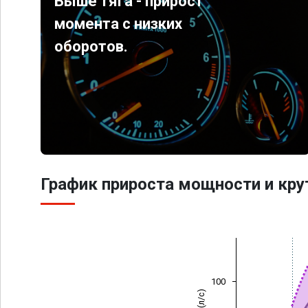
Выше тяга - прирост
момента с низких
оборотов.
График прироста мощности и кр
100