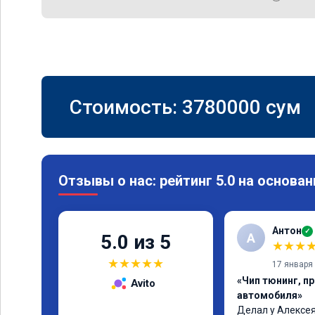
Стоимость:
3780000
сум
Отзывы о нас: рейтинг 5.0 на основан
Антон
✓
А
5.0 из 5
★
★
★
★
★
★
★
★
17 января
«Чип тюнинг, п
Avito
автомобиля»
Делал у Алексея