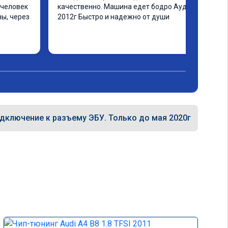
человек 
качественно. Машина едет бодро Ауди а4 
ы, через 
2012г Быстро и надежно от души
ашинка 
 ранее в 
ать не 
еще раз 
дключение к разъему ЭБУ. Только до мая 2020г