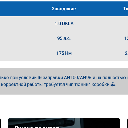
Заводские
Т
1.0 DKLA
95 л.с.
1
175 Нм
2
лько при условии ⛽ заправки АИ100/АИ98 и на полность
 корректной работы требуется чип тюнинг коробки 🕹️.