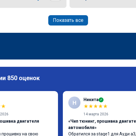
Показать все
ии 850 оценок
Никита
✓
Н
★
★
★
★
★
★
★
 2026
14 марта 2026
рошивка двигателя
«Чип тюнинг, прошивка двигат
автомобиля»
 прошивку на свою 
Обратился за stage1 для Ауди а3,