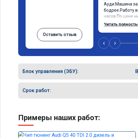
Ауди.Машина за
бодрее.Работу в
часов.По цене ни
как договаривал
Читать полност
работы возникал
Оставить отзыв
консультировал 
знаю,куда ехать
‹
›
авто.Однозначн
как грамотного 
Блок управления (ЭБУ):
Срок работ:
Примеры наших работ: