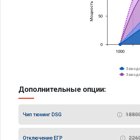
Мощность (л/с)
50
0
1000
Заводс
Заводс
Дополнительные опции:
1880
Чип тюнинг DSG
226
Отключение ЕГР