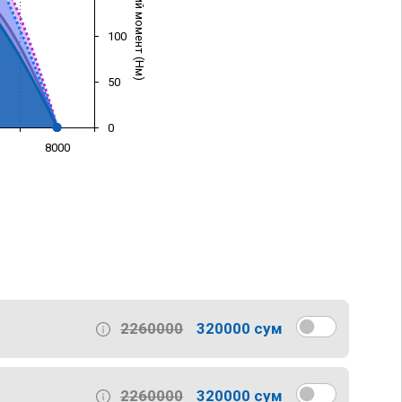
Крутящий момент (Нм)
100
50
0
8000
)
2260000
320000 сум
2260000
320000 сум