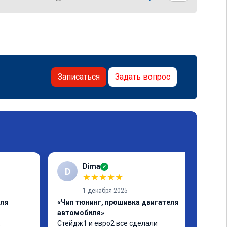
Записаться
Задать вопрос
Dima
✓
D
★
★
★
★
★
1 декабря 2025
еля
«Чип тюнинг, прошивка двигателя
автомобиля»
 
Стейдж1 и евро2 все сделали 