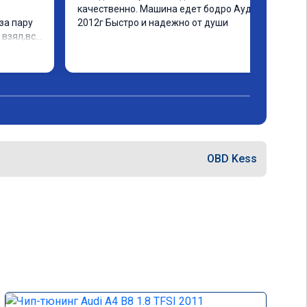
качественно. Машина едет бодро Ауди а4 
а пару 
2012г Быстро и надежно от души
взял,всё 
е 
а 
еперь 
 
ексея 
OBD Kess