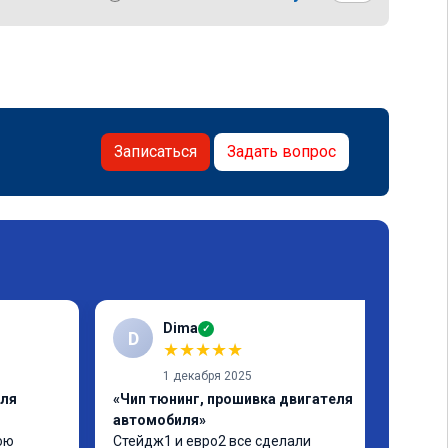
Записаться
Задать вопрос
Dima
✓
D
★
★
★
★
★
1 декабря 2025
еля
«Чип тюнинг, прошивка двигателя
автомобиля»
ю 
Стейдж1 и евро2 все сделали 