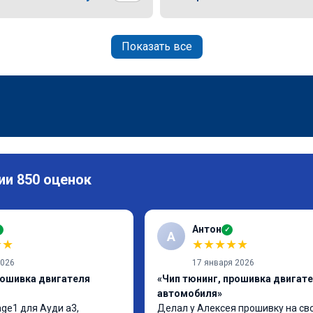
Показать все
ии 850 оценок
Антон
✓
✓
А
★
★
★
★
★
★
★
2026
17 января 2026
рошивка двигателя
«Чип тюнинг, прошивка двигат
автомобиля»
ge1 для Ауди а3, 
Делал у Алексея прошивку на сво