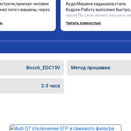
встрече,приехал человек 
Ауди.Машина задышала,стала 
нял логи с машины, через 
бодрее.Работу выполнил быстро,з


часов.По цене ничего лишнего не 
ебе огромное, машинка 
как договаривались заранее.Посл
ью
Читать полностью
оехала! Как писал ранее в 
работы возникали вопросы,всегд
рть с косой догнать не 
консультировал и был на связи.Т
едет не в себя, еще раз 
знаю,куда ехать в случае поломки
авто.Однозначно рекомендую Ал
как грамотного специалиста!
Bosch_EDC15V
Метод прошивки:
2-3 часа