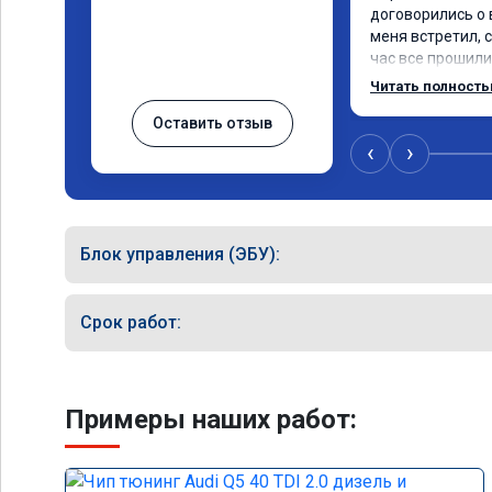
договорились о 
меня встретил, с
час все прошили.
Арман спасибо т
Читать полност
по летела а не п
Оставить отзыв
личку Арману сме
может 🤣машина 
‹
›
спасибо вам!!!!!!!
Блок управления (ЭБУ):
Срок работ:
Примеры наших работ: