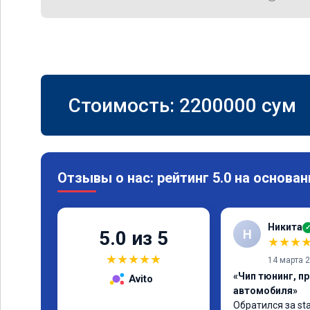
Стоимость:
2200000
сум
Отзывы о нас: рейтинг 5.0 на основан
Никита
Н
5.0 из 5
★
★
★
★
★
★
★
★
14 марта 
«Чип тюнинг, п
Avito
автомобиля»
Обратился за sta