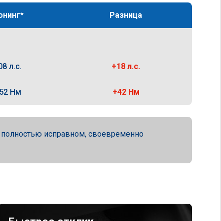
юнинг*
Разница
08 л.с.
+18 л.с.
52 Нм
+42 Нм
а полностью исправном, своевременно