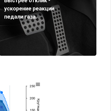
Быстрее отклик -
ускорение реакции
педали газа.
250
200
150