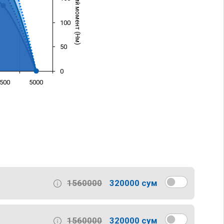
Крутящий момент (Нм)
100
50
0
500
5000
)
1560000
320000 сум
1560000
320000 сум