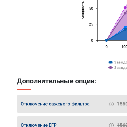
Мощность (л/с)
50
25
0
0
10
Заводс
Заводс
Дополнительные опции:
156
Отключение сажевого фильтра
156
Отключение ЕГР