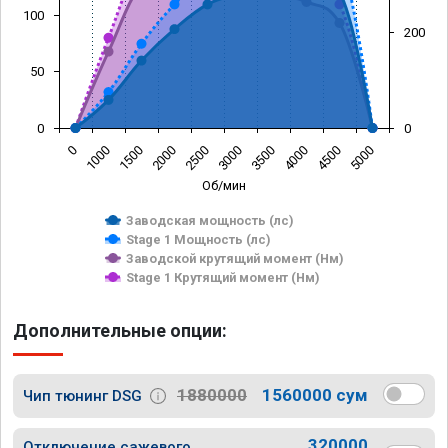
100
200
50
0
0
0
1000
1500
2000
2500
3000
3500
4000
4500
5000
Об/мин
Заводская мощность (лс)
Stage 1 Мощность (лс)
Заводской крутящий момент (Нм)
Stage 1 Крутящий момент (Нм)
Дополнительные опции:
1880000
1560000 сум
Чип тюнинг DSG
320000
Отключение сажевого