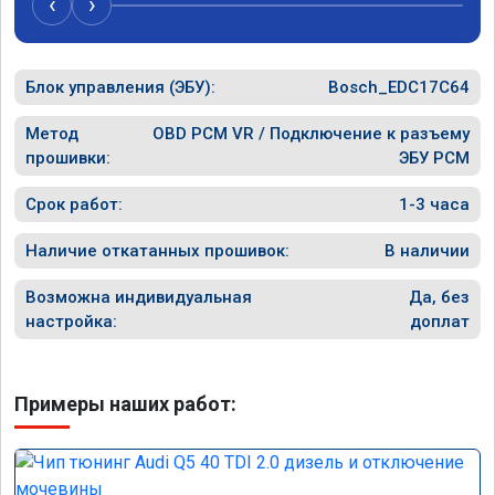
‹
›
спасибо вам!!!!!!!
рекомен
специал
Блок управления (ЭБУ):
Bosch_EDC17C64
Метод
OBD PCM VR / Подключение к разъему
прошивки:
ЭБУ PCM
Срок работ:
1-3 часа
Наличие откатанных прошивок:
В наличии
Возможна индивидуальная
Да, без
настройка:
доплат
Примеры наших работ: