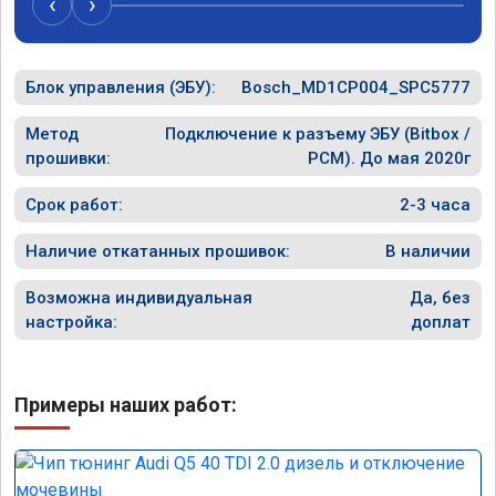
‹
›
спасибо вам!!!!!!!
рекомен
специал
Блок управления (ЭБУ):
Bosch_MD1CP004_SPC5777
Метод
Подключение к разъему ЭБУ (Bitbox /
прошивки:
PCM). До мая 2020г
Срок работ:
2-3 часа
Наличие откатанных прошивок:
В наличии
Возможна индивидуальная
Да, без
настройка:
доплат
Примеры наших работ: