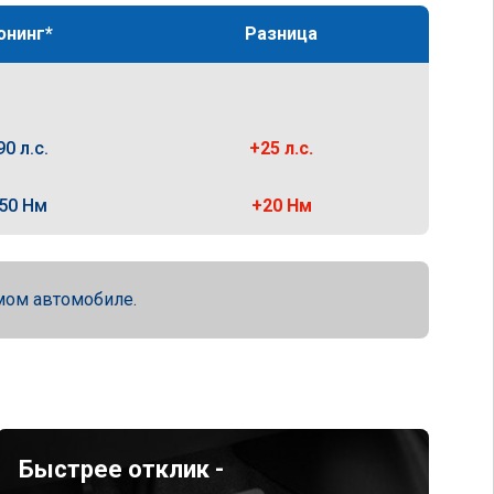
юнинг*
Разница
90 л.с.
+25 л.с.
50 Нм
+20 Нм
мом автомобиле.
Быстрее отклик -