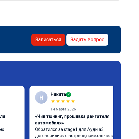
Записаться
Задать вопрос
Никита
✓
Н
★
★
★
★
★
14 марта 2026
еля
«Чип тюнинг, прошивка двигателя
автомобиля»
ю 
Обратился за stage1 для Ауди а3, 
договорились о встрече,приехал человек 