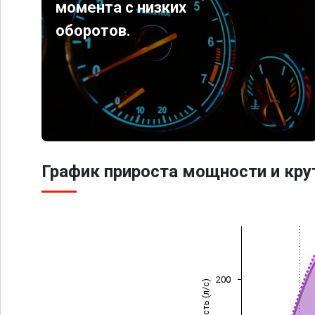
момента с низких
оборотов.
График прироста мощности и кр
200
Мощность (л/с)