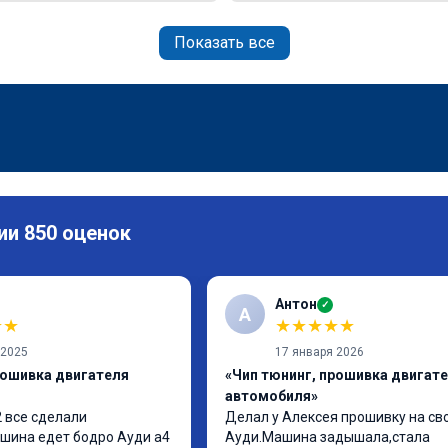
Показать все
ии 850 оценок
Антон
✓
А
★
★
★
★
★
★
★
 2025
17 января 2026
рошивка двигателя
«Чип тюнинг, прошивка двигат
автомобиля»
 все сделали 
Делал у Алексея прошивку на сво
шина едет бодро Ауди а4 
Ауди.Машина задышала,стала 