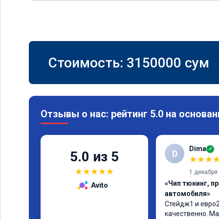
Стоимость:
3150000
сум
Отзывы о нас: рейтинг 5.0 на основан
Dima
✓
D
5.0 из 5
★
★
★
★
★
★
★
★
1 декабря
«Чип тюнинг, п
Avito
автомобиля»
Стейдж1 и евро2
качественно. Ма