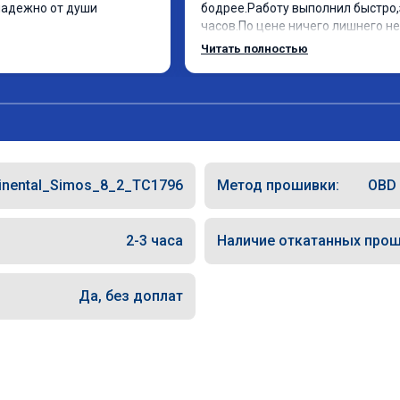
надежно от души
бодрее.Работу выполнил быстро,з
часов.По цене ничего лишнего не 
как договаривались заранее.Посл
Читать полностью
работы возникали вопросы,всегд
консультировал и был на связи.Т
знаю,куда ехать в случае поломки
авто.Однозначно рекомендую Ал
как грамотного специалиста!
inental_Simos_8_2_TC1796
Метод прошивки:
OBD 
2-3 часа
Наличие откатанных прош
Да, без доплат