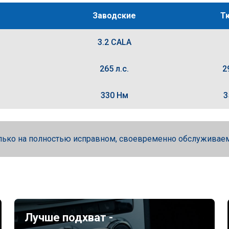
Заводские
Т
3.2 CALA
265 л.с.
2
330 Нм
3
лько на полностью исправном, своевременно обслуживае
Лучше подхват -