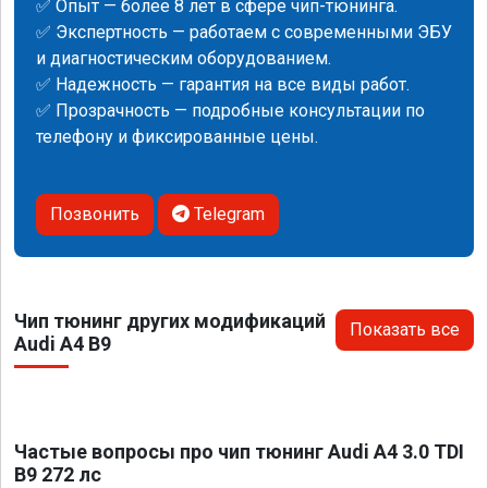
✅ Опыт — более 8 лет в сфере чип-тюнинга.
✅ Экспертность — работаем с современными ЭБУ
и диагностическим оборудованием.
✅ Надежность — гарантия на все виды работ.
✅ Прозрачность — подробные консультации по
телефону и фиксированные цены.
Позвонить
Telegram
Чип тюнинг других модификаций
Показать все
Audi A4 B9
Частые вопросы про чип тюнинг Audi A4 3.0 TDI
B9 272 лс