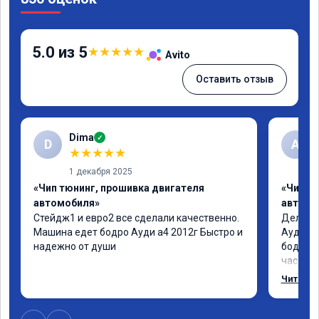
5.0 из 5
★
★
★
★
★
Avito
Оставить отзыв
Dima
✓
D
А
★
★
★
★
★
1 декабря 2025
«Чип тюнинг, прошивка двигателя
«Чип т
автомобиля»
автомо
Стейдж1 и евро2 все сделали качественно. 
Делал у
Машина едет бодро Ауди а4 2012г Быстро и 
Ауди.Ма
надежно от души
бодрее.
часов.П
как дог
Читать 
возника
и был н
случае 