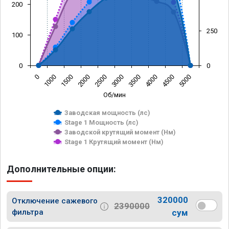
200
250
100
0
0
0
1000
1500
2000
2500
3000
3500
4000
4500
5000
Об/мин
Заводская мощность (лс)
Stage 1 Мощность (лс)
Заводской крутящий момент (Нм)
Stage 1 Крутящий момент (Нм)
Дополнительные опции:
320000
Отключение сажевого
2390000
фильтра
сум