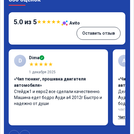
5.0 из 5
★
★
★
★
★
Avito
Оставить отзыв
Dima
✓
D
А
★
★
★
★
★
1 декабря 2025
«Чип тюнинг, прошивка двигателя
«Чип т
автомобиля»
автомо
Стейдж1 и евро2 все сделали качественно. 
Делал у
Машина едет бодро Ауди а4 2012г Быстро и 
Ауди.Ма
надежно от души
бодрее.
часов.П
как дог
Читать 
возника
и был н
случае 