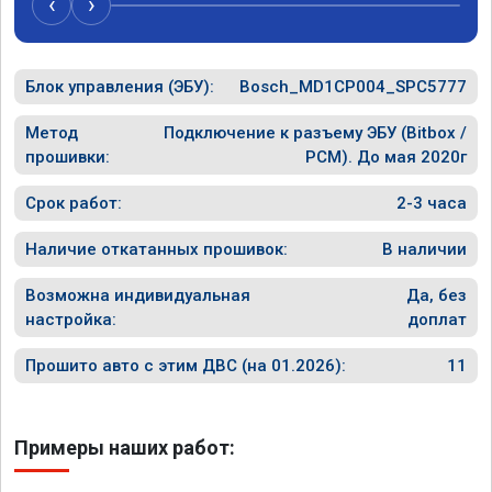
‹
›
рекомен
специал
Блок управления (ЭБУ):
Bosch_MD1CP004_SPC5777
Метод
Подключение к разъему ЭБУ (Bitbox /
прошивки:
PCM). До мая 2020г
Срок работ:
2-3 часа
Наличие откатанных прошивок:
В наличии
Возможна индивидуальная
Да, без
настройка:
доплат
Прошито авто с этим ДВС (на 01.2026):
11
Примеры наших работ: