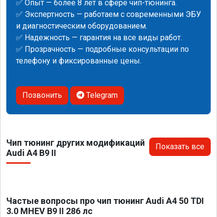
✅ Опыт — более 8 лет в сфере чип-тюнинга.
✅ Экспертность — работаем с современными ЭБУ
и диагностическим оборудованием.
✅ Надежность — гарантия на все виды работ.
✅ Прозрачность — подробные консультации по
телефону и фиксированные цены.
Позвонить
Telegram
Чип тюнинг других модификаций
Показать все
Audi A4 B9 II
Частые вопросы про чип тюнинг Audi A4 50 TDI
3.0 MHEV B9 II 286 лс