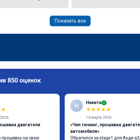
Показать все
ии 850 оценок
Никита
✓
Н
★
★
★
★
★
★
★
 2026
14 марта 2026
рошивка двигателя
«Чип тюнинг, прошивка двигат
автомобиля»
 прошивку на свою 
Обратился за stage1 для Ауди а3,