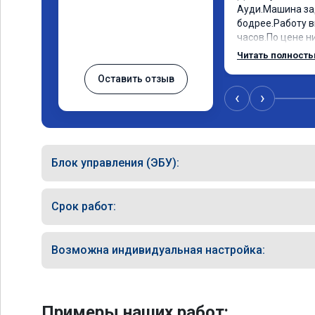
Ауди.Машина за
бодрее.Работу в
часов.По цене ни
как договаривал
Читать полност
работы возникал
Оставить отзыв
консультировал 
знаю,куда ехать
‹
›
авто.Однозначн
как грамотного 
Блок управления (ЭБУ):
Срок работ:
Возможна индивидуальная настройка:
Примеры наших работ: