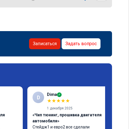
Записаться
Задать вопрос
Dima
✓
D
★
★
★
★
★
1 декабря 2025
еля
«Чип тюнинг, прошивка двигателя
автомобиля»
 
Стейдж1 и евро2 все сделали 