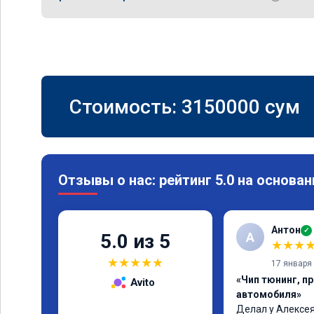
Стоимость:
3150000
сум
Отзывы о нас: рейтинг 5.0 на основан
Антон
✓
А
5.0 из 5
★
★
★
★
★
★
★
★
17 января
«Чип тюнинг, п
Avito
автомобиля»
Делал у Алексея