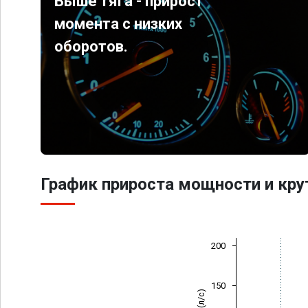
Выше тяга - прирост
момента с низких
оборотов.
График прироста мощности и кр
200
150