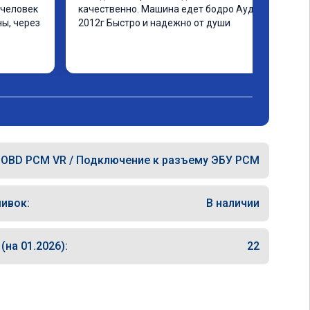
человек 
качественно. Машина едет бодро Ауди а4 
ы, через 
2012г Быстро и надежно от души
ашинка 
 ранее в 
ать не 
еще раз 
OBD PCM VR / Подключение к разъему ЭБУ PCM
ивок:
В наличии
на 01.2026):
22