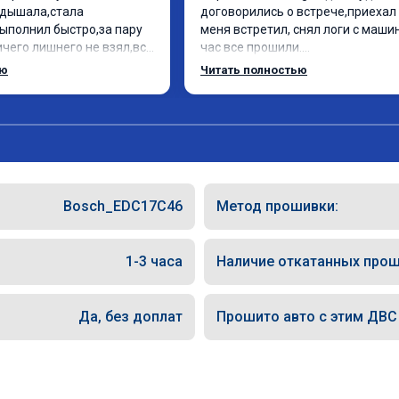
дышала,стала 
договорились о встрече,приехал 
ыполнил быстро,за пару 
меня встретил, снял логи с машин
чего лишнего не взял,всё 
час все прошили.

ись заранее.После 
Арман спасибо тебе огромное, м
ью
Читать полностью
и вопросы,всегда 
по летела а не поехала! Как писал
и был на связи.Теперь 
личку Арману смерть с косой догн
 в случае поломки 
может 🤣машина едет не в себя, 
о рекомендую Алексея 
спасибо вам!!!!!!!
специалиста!
Bosch_EDC17C46
Метод прошивки:
1-3 часа
Наличие откатанных прош
Да, без доплат
Прошито авто с этим ДВС (