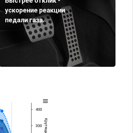
Быстрее отклик -
ускорение реакции
педали газа.
400
300