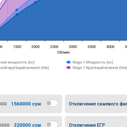
00
1500
2000
2500
3000
3500
4000
4
Об/мин
кая мощность (лс)
Stage 1 Мощность (лс)
кой крутящий момент (Нм)
Stage 1 Крутящий момент (Нм
000
1560000 сум
Отключение сажевого фи
0000
320000 сум
Отключение ЕГР