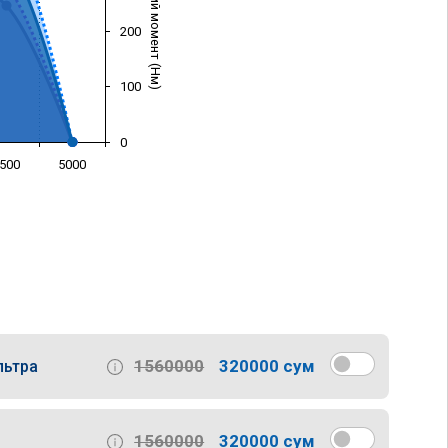
Крутящий момент (Нм)
200
100
0
500
5000
)
1560000
320000 сум
льтра
1560000
320000 сум