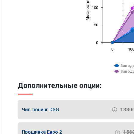
Мощность (л/с)
100
50
0
0
10
Заводс
Заводс
Дополнительные опции:
1880
Чип тюнинг DSG
156
Прошивка Евро 2