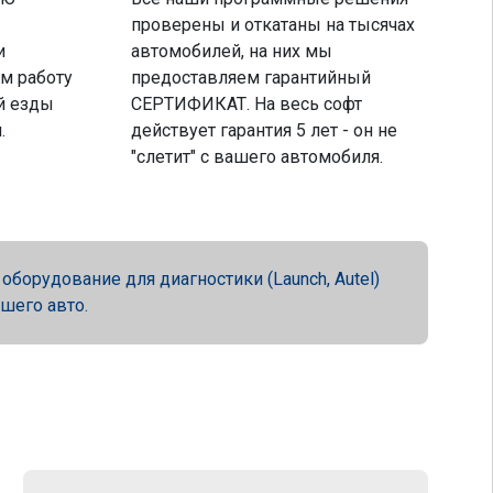
проверены и откатаны на тысячах
и
автомобилей, на них мы
м работу
предоставляем гарантийный
й езды
СЕРТИФИКАТ. На весь софт
.
действует гарантия 5 лет - он не
"слетит" с вашего автомобиля.
орудование для диагностики (Launch, Autel)
ашего авто.