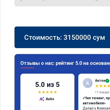
Стоимость:
3150000
сум
Отзывы о нас: рейтинг 5.0 на основан
Антон
✓
А
5.0 из 5
★
★
★
★
★
★
★
★
17 января
«Чип тюнинг, п
Avito
автомобиля»
Делал у Алексея