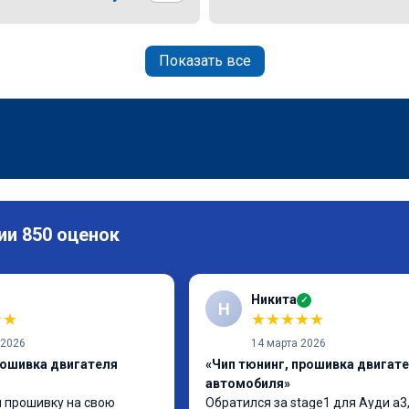
Показать все
ии 850 оценок
Никита
✓
Н
★
★
★
★
★
★
★
 2026
14 марта 2026
рошивка двигателя
«Чип тюнинг, прошивка двигат
автомобиля»
 прошивку на свою 
Обратился за stage1 для Ауди а3,