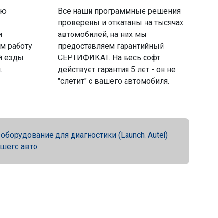
ую
Все наши программные решения
проверены и откатаны на тысячах
и
автомобилей, на них мы
м работу
предоставляем гарантийный
й езды
СЕРТИФИКАТ. На весь софт
.
действует гарантия 5 лет - он не
"слетит" с вашего автомобиля.
орудование для диагностики (Launch, Autel)
ашего авто.