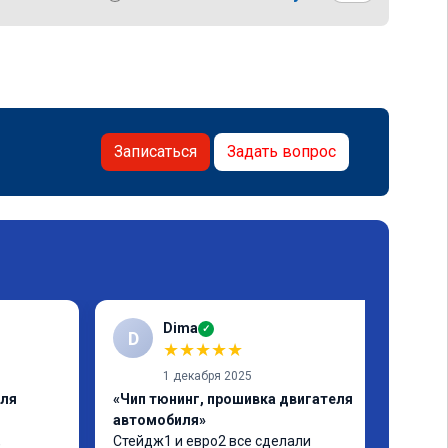
Записаться
Задать вопрос
Dima
✓
D
★
★
★
★
★
1 декабря 2025
еля
«Чип тюнинг, прошивка двигателя
автомобиля»
 
Стейдж1 и евро2 все сделали 