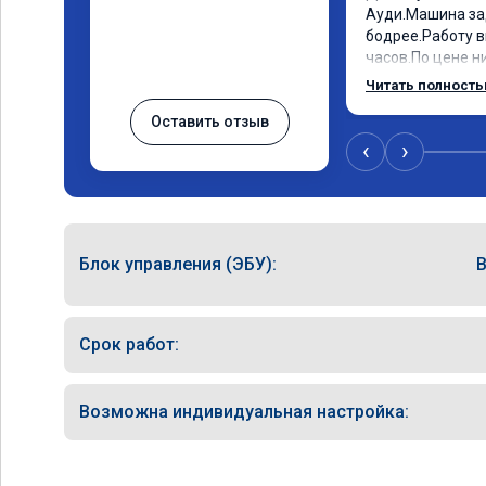
Ауди.Машина за
бодрее.Работу в
часов.По цене ни
как договаривал
Читать полност
работы возникал
Оставить отзыв
консультировал 
знаю,куда ехать
‹
›
авто.Однозначн
как грамотного 
Блок управления (ЭБУ):
Срок работ:
Возможна индивидуальная настройка: