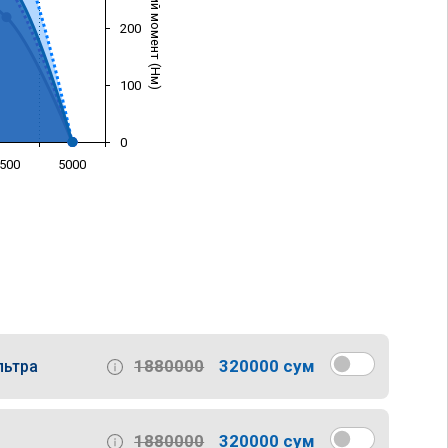
Крутящий момент (Нм)
200
100
0
500
5000
)
1880000
320000 сум
льтра
1880000
320000 сум