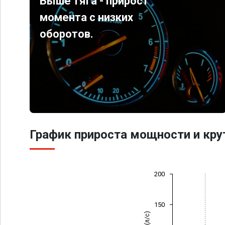
Выше тяга - прирост
момента с низких
оборотов.
График прироста мощности и кр
200
150