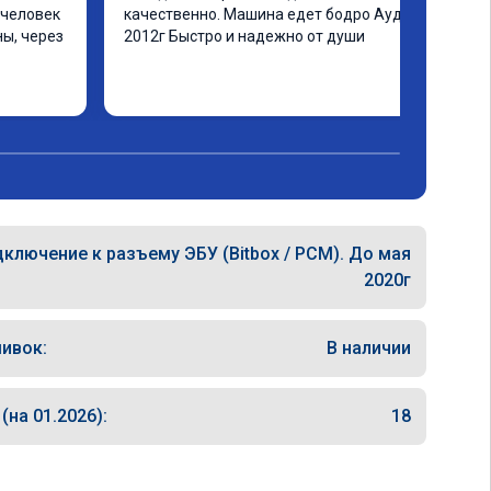
человек 
качественно. Машина едет бодро Ауди а4 
ы, через 
2012г Быстро и надежно от души
ашинка 
 ранее в 
ать не 
еще раз 
ключение к разъему ЭБУ (Bitbox / PCM). До мая
2020г
ивок:
В наличии
на 01.2026):
18