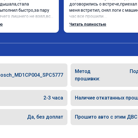
дышала,стала 
договорились о встрече,приехал 
ыполнил быстро,за пару 
меня встретил, снял логи с машин
чего лишнего не взял,всё 
час все прошили.

ись заранее.После 
Арман спасибо тебе огромное, м
ью
Читать полностью
и вопросы,всегда 
по летела а не поехала! Как писал
и был на связи.Теперь 
личку Арману смерть с косой догн
 в случае поломки 
может 🤣машина едет не в себя, 
о рекомендую Алексея 
спасибо вам!!!!!!!
специалиста!
Метод
Под
Bosch_MD1CP004_SPC5777
прошивки:
2-3 часа
Наличие откатанных прош
Да, без доплат
Прошито авто с этим ДВС (