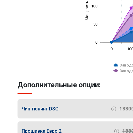
Мощность (л/с)
100
50
0
0
10
Заводс
Заводс
Дополнительные опции:
1880
Чип тюнинг DSG
188
Прошивка Евро 2