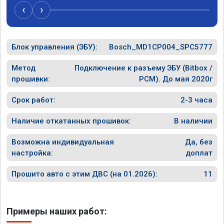
случае поломки авто.Однозначно 
может 
‹
›
рекомендую Алексея как грамотного 
спасибо в
специалиста!
Блок управления (ЭБУ):
Bosch_MD1CP004_SPC5777
Метод
Подключение к разъему ЭБУ (Bitbox /
прошивки:
PCM). До мая 2020г
Срок работ:
2-3 часа
Наличие откатанных прошивок:
В наличии
Возможна индивидуальная
Да, без
настройка:
доплат
Прошито авто с этим ДВС (на 01.2026):
11
Примеры наших работ: