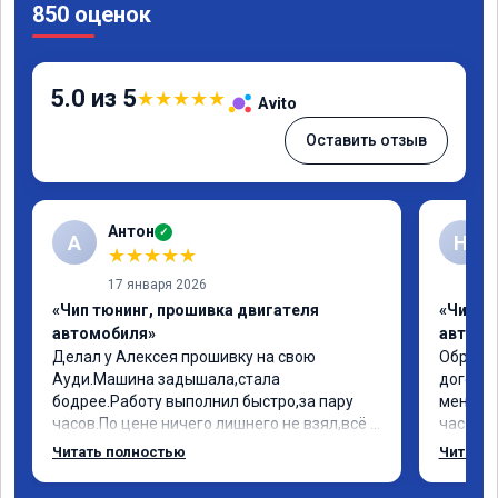
850 оценок
5.0 из 5
★
★
★
★
★
Avito
Оставить отзыв
Антон
✓
А
Н
★
★
★
★
★
17 января 2026
«Чип тюнинг, прошивка двигателя
«Чип т
автомобиля»
автомо
Делал у Алексея прошивку на свою 
Обратил
Ауди.Машина задышала,стала 
договор
бодрее.Работу выполнил быстро,за пару 
меня вс
часов.По цене ничего лишнего не взял,всё 
час все
как договаривались заранее.После работы 
Арман с
Читать полностью
Читать 
возникали вопросы,всегда консультировал 
летела а
и был на связи.Теперь знаю,куда ехать в 
личку А