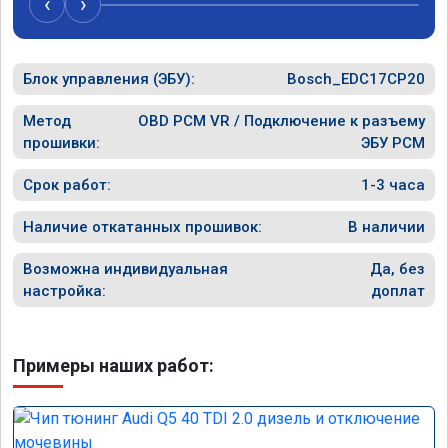
‹
›
рекомендую Алексея как грамотного 
спасибо в
специалиста!
Блок управления (ЭБУ):
Bosch_EDC17CP20
Метод
OBD PCM VR / Подключение к разъему
прошивки:
ЭБУ PCM
Срок работ:
1-3 часа
Наличие откатанных прошивок:
В наличии
Возможна индивидуальная
Да, без
настройка:
доплат
Примеры наших работ: