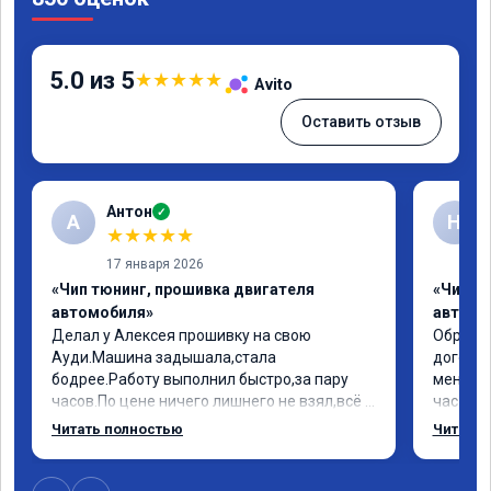
5.0 из 5
★
★
★
★
★
Avito
Оставить отзыв
Антон
✓
А
Н
★
★
★
★
★
17 января 2026
«Чип тюнинг, прошивка двигателя
«Чип т
автомобиля»
автомо
Делал у Алексея прошивку на свою 
Обратил
Ауди.Машина задышала,стала 
договор
бодрее.Работу выполнил быстро,за пару 
меня вс
часов.По цене ничего лишнего не взял,всё 
час все
как договаривались заранее.После работы 
Арман с
Читать полностью
Читать 
возникали вопросы,всегда консультировал 
летела а
и был на связи.Теперь знаю,куда ехать в 
личку А
случае поломки авто.Однозначно 
может 