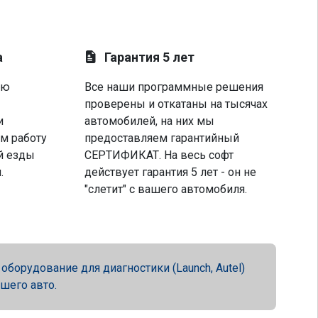
а
Гарантия 5 лет
ую
Все наши программные решения
проверены и откатаны на тысячах
и
автомобилей, на них мы
м работу
предоставляем гарантийный
й езды
СЕРТИФИКАТ. На весь софт
.
действует гарантия 5 лет - он не
"слетит" с вашего автомобиля.
орудование для диагностики (Launch, Autel)
ашего авто.