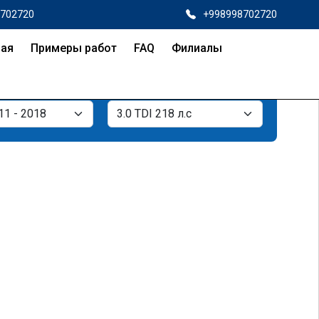
8702720
+998998702720
ная
Примеры работ
FAQ
Филиалы