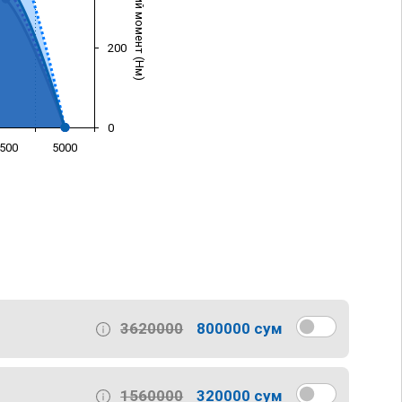
Крутящий момент (Нм)
200
0
500
5000
)
3620000
800000 сум
1560000
320000 сум