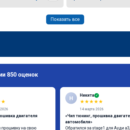
Показать все
ии 850 оценок
Никита
✓
Н
★
★
★
★
★
★
★
 2026
14 марта 2026
рошивка двигателя
«Чип тюнинг, прошивка двигат
автомобиля»
 прошивку на свою 
Обратился за stage1 для Ауди а3,