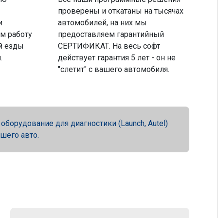
проверены и откатаны на тысячах
и
автомобилей, на них мы
м работу
предоставляем гарантийный
й езды
СЕРТИФИКАТ. На весь софт
.
действует гарантия 5 лет - он не
"слетит" с вашего автомобиля.
орудование для диагностики (Launch, Autel)
ашего авто.