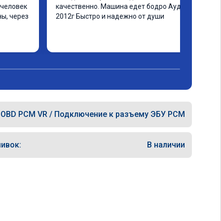
человек 
качественно. Машина едет бодро Ауди а4 
ы, через 
2012г Быстро и надежно от души
ашинка 
 ранее в 
ать не 
еще раз 
OBD PCM VR / Подключение к разъему ЭБУ PCM
ивок:
В наличии