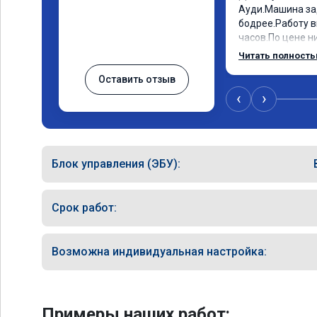
Ауди.Машина за
бодрее.Работу в
часов.По цене ни
как договаривал
Читать полност
работы возникал
Оставить отзыв
консультировал 
знаю,куда ехать
‹
›
авто.Однозначн
как грамотного 
Блок управления (ЭБУ):
Срок работ:
Возможна индивидуальная настройка:
Примеры наших работ: