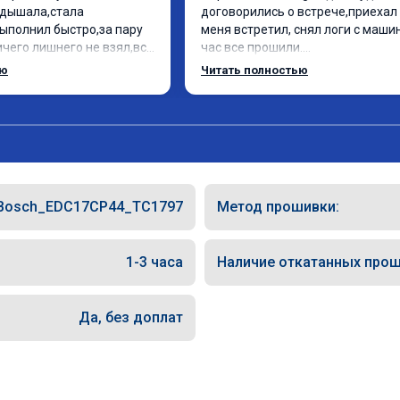
дышала,стала 
договорились о встрече,приехал 
ыполнил быстро,за пару 
меня встретил, снял логи с машин
чего лишнего не взял,всё 
час все прошили.

ись заранее.После 
Арман спасибо тебе огромное, м
ью
Читать полностью
и вопросы,всегда 
по летела а не поехала! Как писал
и был на связи.Теперь 
личку Арману смерть с косой догн
 в случае поломки 
может 🤣машина едет не в себя, 
о рекомендую Алексея 
спасибо вам!!!!!!!
специалиста!
Bosch_EDC17CP44_TC1797
Метод прошивки:
1-3 часа
Наличие откатанных прош
Да, без доплат