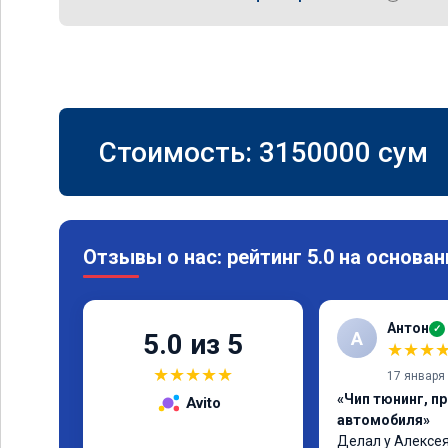
Стоимость:
3150000
сум
Отзывы о нас: рейтинг 5.0 на основан
Антон
✓
А
5.0 из 5
★
★
★
★
★
★
★
★
17 января
«Чип тюнинг, п
Avito
автомобиля»
Делал у Алексея