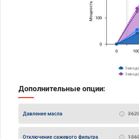
Мощность (л/с)
100
0
0
10
Заводс
Заводс
Дополнительные опции:
362
Давление масла
156
Отключение сажевого фильтра