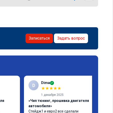
Записаться
Задать вопрос
Dima
✓
D
★
★
★
★
★
1 декабря 2025
еля
«Чип тюнинг, прошивка двигателя
автомобиля»
 
Стейдж1 и евро2 все сделали 