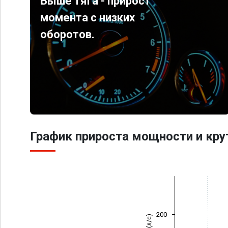
Выше тяга - прирост
момента с низких
оборотов.
График прироста мощности и кр
200