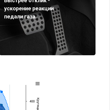
Быстрее отклик -
ускорение реакции
педали газа.
400