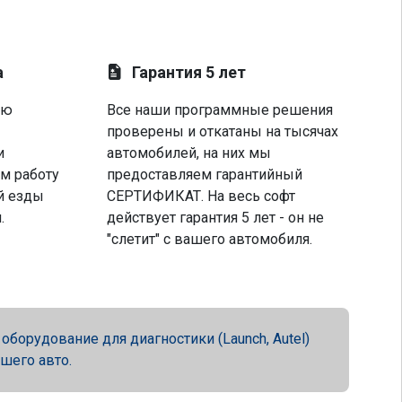
а
Гарантия 5 лет
ую
Все наши программные решения
проверены и откатаны на тысячах
и
автомобилей, на них мы
м работу
предоставляем гарантийный
й езды
СЕРТИФИКАТ. На весь софт
.
действует гарантия 5 лет - он не
"слетит" с вашего автомобиля.
орудование для диагностики (Launch, Autel)
ашего авто.