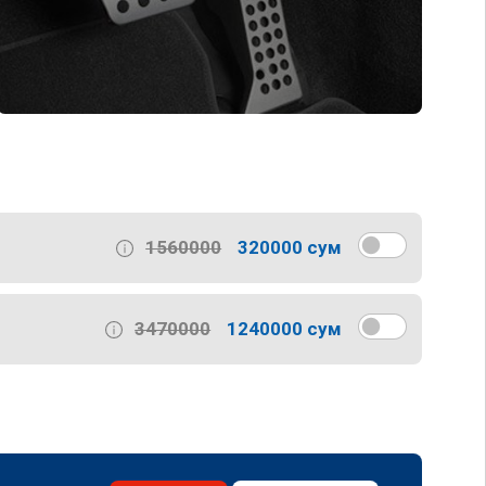
1560000
320000 сум
3470000
1240000 сум