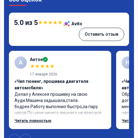
5.0 из 5
★
★
★
★
★
Avito
Оставить отзыв
Антон
✓
А
Н
★
★
★
★
★
17 января 2026
«Чип тюнинг, прошивка двигателя
«Чип т
автомобиля»
автомо
Делал у Алексея прошивку на свою 
Обратил
Ауди.Машина задышала,стала 
договор
бодрее.Работу выполнил быстро,за пару 
меня вс
часов.По цене ничего лишнего не взял,всё 
час все
как договаривались заранее.После работы 
Арман с
Читать полностью
Читать 
возникали вопросы,всегда консультировал 
летела а
и был на связи.Теперь знаю,куда ехать в 
личку А
случае поломки авто.Однозначно 
может 