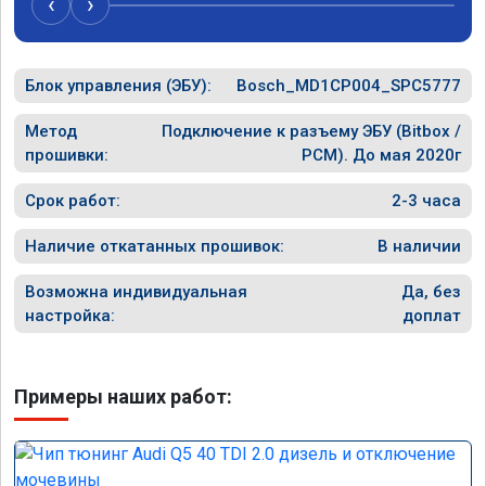
‹
›
рекомендую Алексея как грамотного 
спасибо в
специалиста!
Блок управления (ЭБУ):
Bosch_MD1CP004_SPC5777
Метод
Подключение к разъему ЭБУ (Bitbox /
прошивки:
PCM). До мая 2020г
Срок работ:
2-3 часа
Наличие откатанных прошивок:
В наличии
Возможна индивидуальная
Да, без
настройка:
доплат
Примеры наших работ: