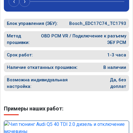
‹
›
рекомендую Алексея как грамотного 
спасибо в
специалиста!
Блок управления (ЭБУ):
Bosch_EDC17C74_TC1793
Метод
OBD PCM VR / Подключение к разъему
прошивки:
ЭБУ PCM
Срок работ:
1-3 часа
Наличие откатанных прошивок:
В наличии
Возможна индивидуальная
Да, без
настройка:
доплат
Примеры наших работ: