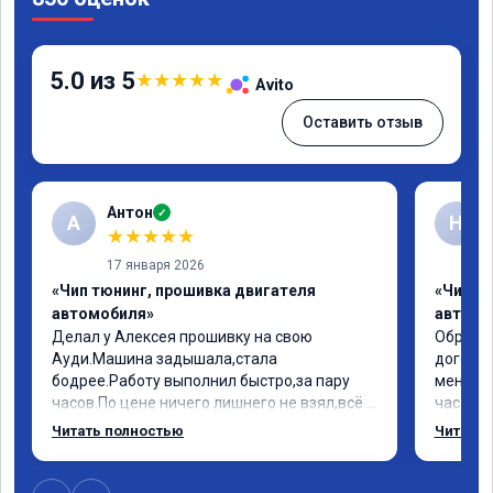
5.0 из 5
★
★
★
★
★
Avito
Оставить отзыв
Антон
✓
А
Н
★
★
★
★
★
17 января 2026
«Чип тюнинг, прошивка двигателя
«Чип т
автомобиля»
автомо
Делал у Алексея прошивку на свою 
Обратил
Ауди.Машина задышала,стала 
договор
бодрее.Работу выполнил быстро,за пару 
меня вс
часов.По цене ничего лишнего не взял,всё 
час все
как договаривались заранее.После работы 
Арман с
Читать полностью
Читать 
возникали вопросы,всегда консультировал 
летела а
и был на связи.Теперь знаю,куда ехать в 
личку А
случае поломки авто.Однозначно 
может 