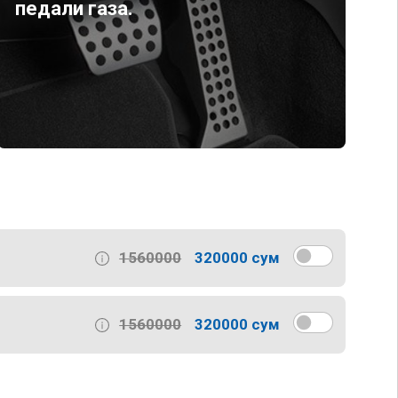
педали газа.
1560000
320000 сум
1560000
320000 сум