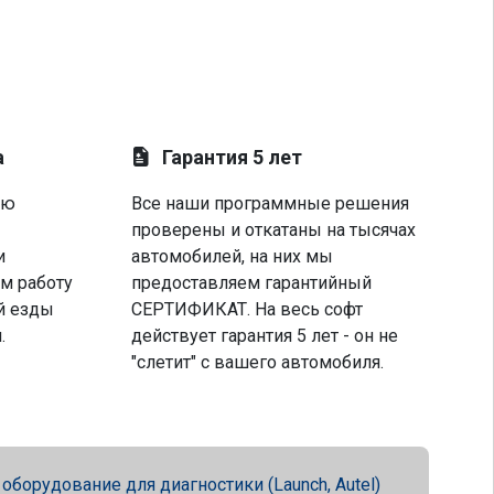
а
Гарантия 5 лет
ую
Все наши программные решения
проверены и откатаны на тысячах
и
автомобилей, на них мы
м работу
предоставляем гарантийный
й езды
СЕРТИФИКАТ. На весь софт
.
действует гарантия 5 лет - он не
"слетит" с вашего автомобиля.
орудование для диагностики (Launch, Autel)