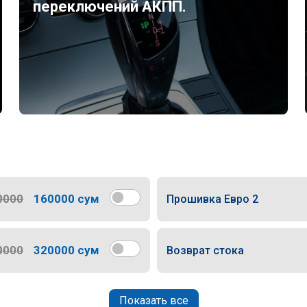
переключений АКПП.
0000
160000 сум
Прошивка Евро 2
0000
320000 сум
Возврат стока
Показать все