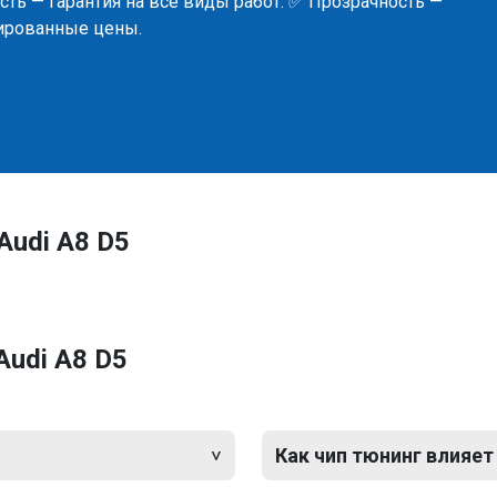
ть — гарантия на все виды работ. ✅ Прозрачность —
сированные цены.
Audi A8 D5
Audi A8 D5
Как чип тюнинг влияет