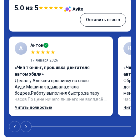
5.0 из 5
★
★
★
★
★
Avito
Оставить отзыв
Антон
✓
А
Н
★
★
★
★
★
17 января 2026
«Чип тюнинг, прошивка двигателя
«Чип т
автомобиля»
автомо
Делал у Алексея прошивку на свою 
Обратил
Ауди.Машина задышала,стала 
договор
бодрее.Работу выполнил быстро,за пару 
меня вс
часов.По цене ничего лишнего не взял,всё 
час все
как договаривались заранее.После работы 
Арман с
Читать полностью
Читать 
возникали вопросы,всегда консультировал 
летела а
и был на связи.Теперь знаю,куда ехать в 
личку А
случае поломки авто.Однозначно 
может 
‹
›
рекомендую Алексея как грамотного 
спасибо в
специалиста!