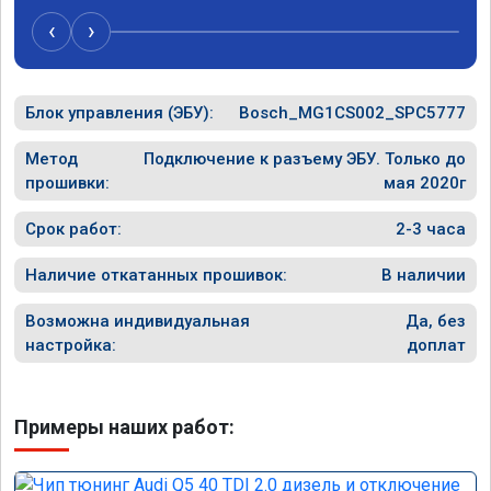
и был н
случае 
‹
›
рекомен
специал
Блок управления (ЭБУ):
Bosch_MG1CS002_SPC5777
Метод
Подключение к разъему ЭБУ. Только до
прошивки:
мая 2020г
Срок работ:
2-3 часа
Наличие откатанных прошивок:
В наличии
Возможна индивидуальная
Да, без
настройка:
доплат
Примеры наших работ: