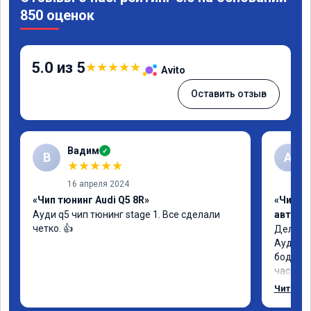
850 оценок
5.0 из 5
★
★
★
★
★
Avito
Оставить отзыв
Вадим
✓
В
А
★
★
★
★
★
16 апреля 2024
«Чип тюнинг Audi Q5 8R»
«Чип т
Ауди q5 чип тюнинг stage 1. Все сделали 
автомо
четко. 👍
Делал у
Ауди.Ма
бодрее.
часов.П
как дог
Читать 
возника