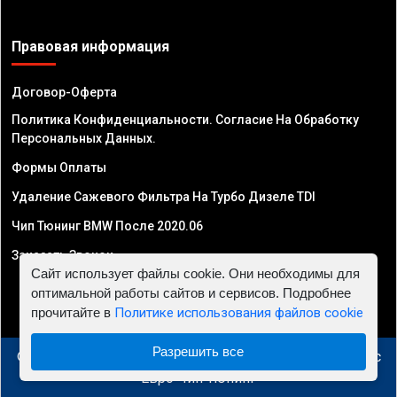
Правовая информация
Договор-Оферта
Политика Конфиденциальности. Согласие На Обработку
Персональных Данных.
Формы Оплаты
Удаление Сажевого Фильтра На Турбо Дизеле TDI
Чип Тюнинг BMW После 2020.06
Заказать Звонок
Сайт использует файлы cookie. Они необходимы для
оптимальной работы сайтов и сервисов. Подробнее
прочитайте в
Политике использования файлов cookie
Разрешить все
© 2010 - 2026 Чип тюнинг в Узбекистане - Автосервис
"Евро Чип Тюнинг"