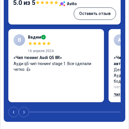
5.0 из 5
★
★
★
★
★
Avito
Оставить отзыв
Вадим
✓
В
А
★
★
★
★
★
16 апреля 2024
«Чип тюнинг Audi Q5 8R»
«Чип т
Ауди q5 чип тюнинг stage 1. Все сделали 
автомо
четко. 👍
Делал у
Ауди.Ма
бодрее.
часов.П
как дог
Читать 
возника
и был н
случае 
‹
›
рекомен
специал