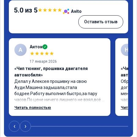
5.0 из 5
★
★
★
★
★
Avito
Оставить отзыв
Антон
✓
А
Н
★
★
★
★
★
17 января 2026
«Чип тюнинг, прошивка двигателя
«Чип т
автомобиля»
автомо
Делал у Алексея прошивку на свою 
Обратил
Ауди.Машина задышала,стала 
договор
бодрее.Работу выполнил быстро,за пару 
меня вс
часов.По цене ничего лишнего не взял,всё 
час все
как договаривались заранее.После работы 
Арман с
Читать полностью
Читать 
возникали вопросы,всегда консультировал 
летела а
и был на связи.Теперь знаю,куда ехать в 
личку А
случае поломки авто.Однозначно 
может 
‹
›
рекомендую Алексея как грамотного 
спасибо в
специалиста!