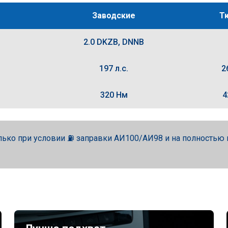
Заводские
Т
2.0 DKZB, DNNB
197 л.с.
2
320 Нм
4
лько при условии ⛽ заправки АИ100/АИ98 и на полность