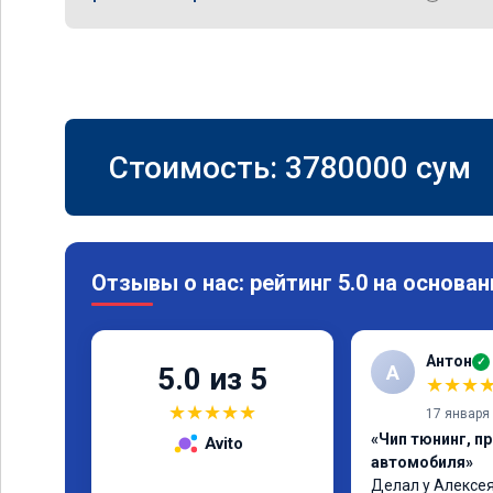
Стоимость:
3780000
сум
Отзывы о нас: рейтинг 5.0 на основан
Антон
✓
А
5.0 из 5
★
★
★
★
★
★
★
★
17 января
«Чип тюнинг, п
Avito
автомобиля»
Делал у Алексея