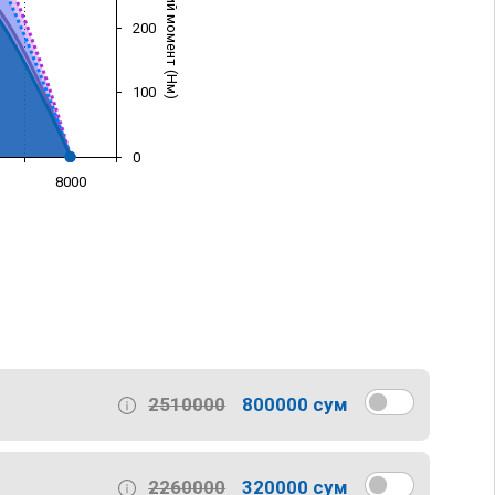
Крутящий момент (Нм)
200
100
0
8000
)
2510000
800000 сум
2260000
320000 сум