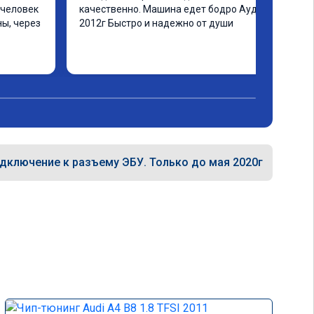
человек 
качественно. Машина едет бодро Ауди а4 
ы, через 
2012г Быстро и надежно от души
ашинка 
 ранее в 
ать не 
еще раз 
дключение к разъему ЭБУ. Только до мая 2020г