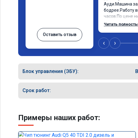
Ауди.Машина за
бодрее.Работу в
часов.По цене ни
как договаривал
Читать полност
работы возникал
Оставить отзыв
консультировал 
знаю,куда ехать
‹
›
авто.Однозначн
как грамотного 
Блок управления (ЭБУ):
Срок работ:
Примеры наших работ: