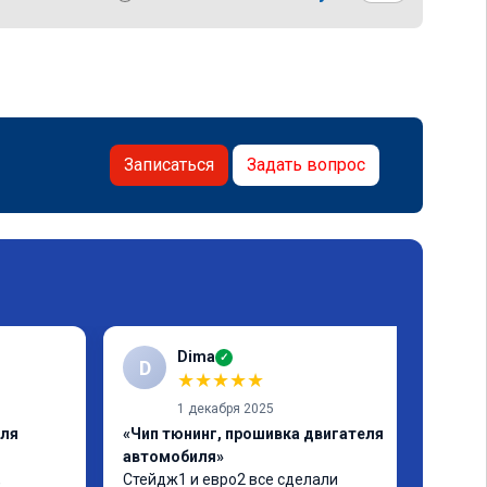
Записаться
Задать вопрос
Dima
✓
D
★
★
★
★
★
1 декабря 2025
еля
«Чип тюнинг, прошивка двигателя
автомобиля»
 
Стейдж1 и евро2 все сделали 