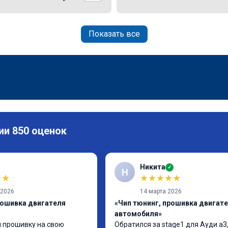
Показать все
ии 850 оценок
Никита
✓
Н
★
★
★
★
★
★
★
 2026
14 марта 2026
рошивка двигателя
«Чип тюнинг, прошивка двигат
автомобиля»
 прошивку на свою 
Обратился за stage1 для Ауди а3,