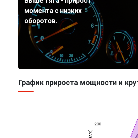
Выше тяга - прирост
момента с низких
оборотов.
График прироста мощности и кр
200