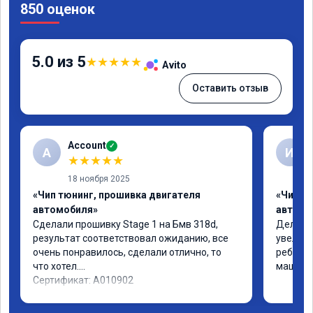
850 оценок
5.0 из 5
★
★
★
★
★
Avito
Оставить отзыв
Account
✓
A
И
★
★
★
★
★
18 ноября 2025
«Чип тюнинг, прошивка двигателя
«Чип т
автомобиля»
автомо
Сделали прошивку Stage 1 на Бмв 318d, 
Делали 
результат соответствовал ожиданию, все 
увеличе
очень понравилось, сделали отлично, то 
ребята 
что хотел.

машина 
Сертификат: A010902