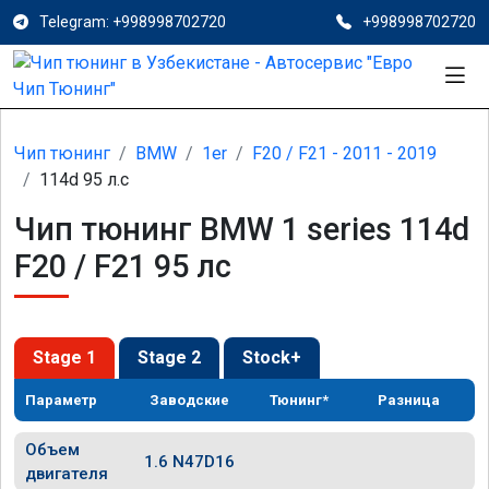
Telegram: +998998702720
+998998702720
Чип тюнинг
BMW
1er
F20 / F21 - 2011 - 2019
114d 95 л.с
Чип тюнинг BMW 1 series 114d
F20 / F21 95 лс
Stage 1
Stage 2
Stock+
Параметр
Заводские
Тюнинг*
Разница
Объем
1.6 N47D16
двигателя